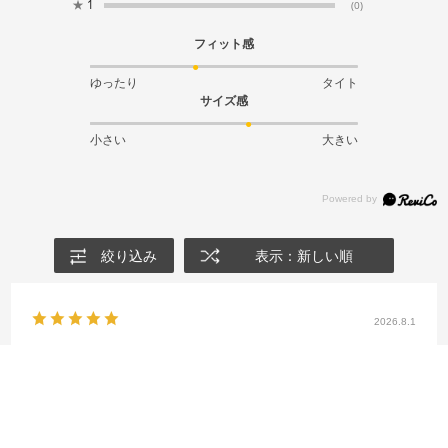
★
1
(0)
フィット感
ゆったり
タイト
サイズ感
小さい
大きい
絞り込み
表示：新しい順
2026.8.1
デザイン・質感ともに最高のユニフォームです
サイズ：インポートM
カラー：オールドロイヤル/ブラック
shop利用回数
:10回以上
用途
:自分用
フィット感
:ややゆったり
サイズ感
:普通
購入店舗
:梅田店