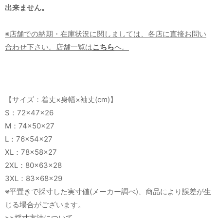
出来ません。
※店舗での納期・在庫状況に関しましては、各店に直接お問い
合わせ下さい。店舗一覧は
こちら
へ。
【サイズ：着丈×身幅×袖丈(cm)】
S：72×47×26
M：74×50×27
L：76×54×27
XL：78×58×27
2XL：80×63×28
3XL：83×68×29
※平置きで採寸した実寸値(メーカー調べ)、商品により誤差が生
じる場合がございます。
>>採寸方法について