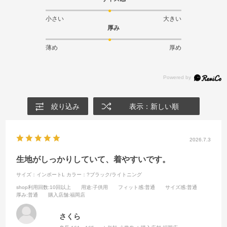
小さい
大きい
厚み
薄め
厚め
絞り込み
表示：新しい順
2026.7.3
生地がしっかりしていて、着やすいです。
サイズ：インポートL
カラー：?ブラック/ライトニング
shop利用回数
:10回以上
用途
:子供用
フィット感
:普通
サイズ感
:普通
厚み
:普通
購入店舗
:福岡店
さくら