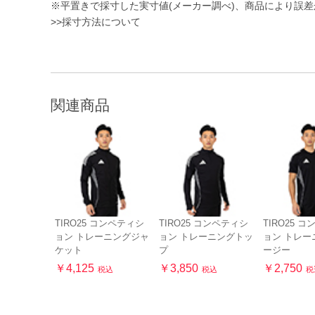
※平置きで採寸した実寸値(メーカー調べ)、商品により誤
>>採寸方法について
関連商品
TIRO25 コンペティシ
TIRO25 コンペティシ
TIRO25 
ョン トレーニングジャ
ョン トレーニングトッ
ョン トレー
ケット
プ
ージー
￥4,125
￥3,850
￥2,750
税込
税込
税