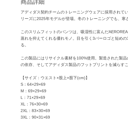
商品詳細
アディダス契約チームのトレーニングウェアに採用されている「TI
リーズに2025年モデルが登場。冬のトレーニングでも、
このスリムフィットのパンツは、吸湿性に富んだAERORE
蒸れを抑えてくれる優れモノ。目を引く3バーロゴと短めの
る。
この製品にはリサイクル素材を100%使用。製造された製
の依存、そしてアディダス製品のフットプリントを減らす
【サイズ：ウエスト×股上×股下(cm)】
S：64×29×69
M：69×29×69
L：71×29×69
XL：76×30×69
2XL：83×30×69
3XL：90×31×69