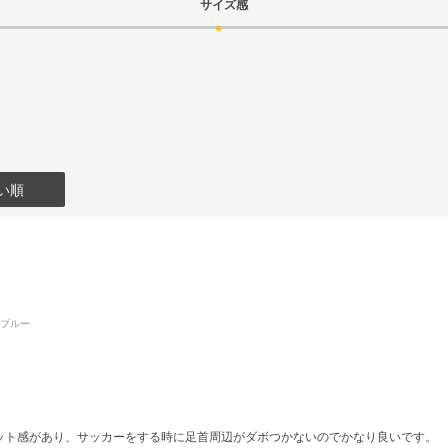
サイズ感
い順
ーブルー
ット感があり、サッカーをする時に足首周辺がダボつかないのでかなり良いです。