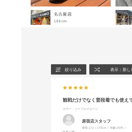
名古屋店
166cm
絞り込み
表示：新し
観戦だけでなく普段着でも使え
カラー：ノーブルマルーン
原宿店スタッフ
身長:
171～175cm
年齢:
20代