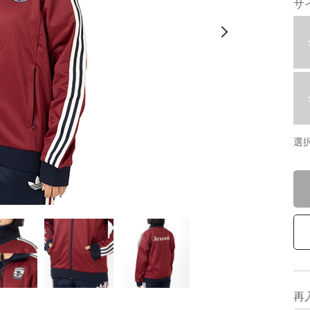
サ
選
再