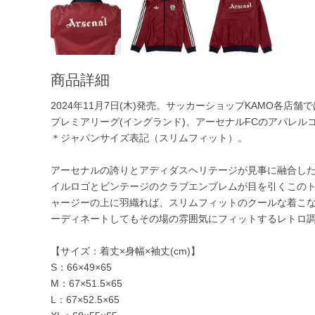
商品詳細
2024年11月7日(木)発売。サッカーショップKAMO各店舗で
プレミアリーグ(イングランド)、アーセナルFCのアパレルコレ
＊ジャパンサイズ表記（スリムフィット）。
アーセナルの誇りとアディダスヘリテージが見事に融合し
イルロゴとビンテージのクラブエンブレムが目を引くこの
ャージーの上に羽織れば、スリムフィットのクールな着こ
ーディネートしてもその場の雰囲気にフィットするレトロ
【サイズ：着丈×身幅×袖丈(cm)】
S：66×49×65
M：67×51.5×65
L：67×52.5×65