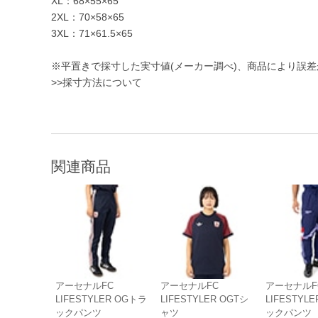
XL：68×55×65
2XL：70×58×65
3XL：71×61.5×65
※平置きで採寸した実寸値(メーカー調べ)、商品により誤
>>採寸方法について
関連商品
アーセナルFC
アーセナルFC
アーセナルF
LIFESTYLER OGトラ
LIFESTYLER OGTシ
LIFESTYL
ックパンツ
ャツ
ックパンツ