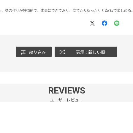
、襟の作りが特徴的で、丈夫にできており、立てたり折ったりと2wayで楽しめる
絞り込み
表示：新しい順
REVIEWS
ユーザーレビュー
5.0
★
5
★
4
5
★
3
レビュー件数：
件