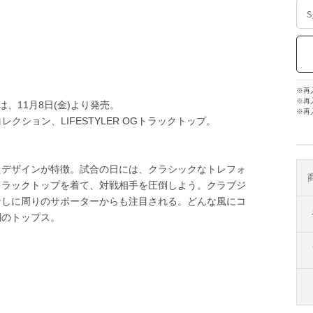
※再
※再
は、11月8日(金)より発売。
※再
クション、LIFESTYLER OGトラックトップ。
たデザインが特徴。試合の日には、クラシックなトレフォ
トラックトップを着て、対戦相手を圧倒しよう。クラブジ
なしに周りのサポーターからも注目される。どんな風にコ
調のトップス。