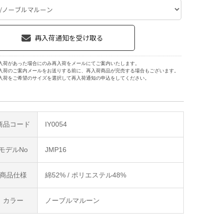
入荷があった場合にのみ再入荷をメールにてご案内いたします。
入荷のご案内メールをお送りする前に、再入荷商品が完売する場合もございます。
入荷をご希望のサイズを選択して再入荷通知の申込をしてください。
商品コード
IY0054
モデルNo
JMP16
商品仕様
綿52% / ポリエステル48%
カラー
ノーブルマルーン