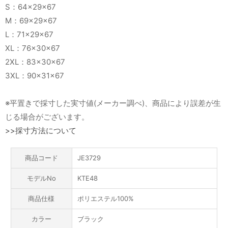
S：64×29×67
M：69×29×67
L：71×29×67
XL：76×30×67
2XL：83×30×67
3XL：90×31×67
※平置きで採寸した実寸値(メーカー調べ)、商品により誤差が生
じる場合がございます。
>>採寸方法について
商品コード
JE3729
モデルNo
KTE48
商品仕様
ポリエステル100%
カラー
ブラック