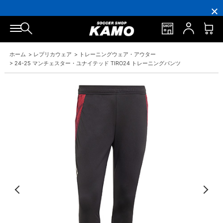
16,000
3,300
ポ
会
16,000
3,300
円
円
イ
員
円
円
(税
(税
ン
の
(税
(税
込)
込)
ト
方
込)
込)
以
以
還
に
以
以
上
上
元
は
上
上
で
で
率
お
で
で
ホーム
>
レプリカウェア
>
トレーニングウェア・アウター
シ
送
5％！
誕
シ
送
ュ
料
プ
生
ュ
料
>
24-25 マンチェスター・ユナイテッド TIRO24 トレーニングパンツ
ー
無
レ
月
ー
無
ズ
料！
ミ
に
ズ
料！
ケ
ア
「10％OFF
ケ
ー
会
ク
ー
ス
員
ー
ス
プ
は
ポ
プ
レ
7％
ン」
レ
ゼ
プ
ゼ
ン
レ
ン
ト！
ゼ
ト！
ン
ト！