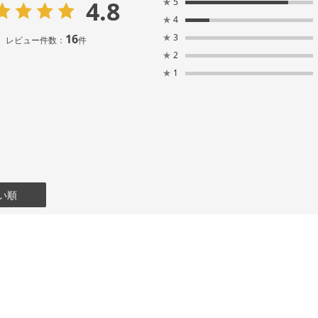
4.8
★
5
★
4
16
★
3
レビュー件数：
件
★
2
★
1
い順