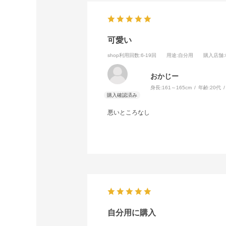
可愛い
shop利用回数
:6-19回
用途
:自分用
購入店舗
おかじー
身長:
161～165cm
年齢:
20代
悪いところなし
自分用に購入