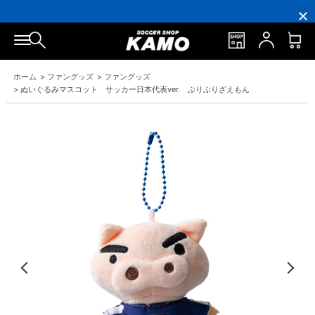
3,300円(税込)以上で送料無料！
ポイント還元率5％！プレミア会員は7％
会員の方にはお誕生月に「10％OFFクーポン」プレゼント！
16,000円(税込)以上でシューズケースプレゼント！
3,300円(税込)以上で送料無料！
ホーム
>
ファングッズ
>
ファングッズ
>
ぬいぐるみマスコット サッカー日本代表ver. ぶりぶりざえもん