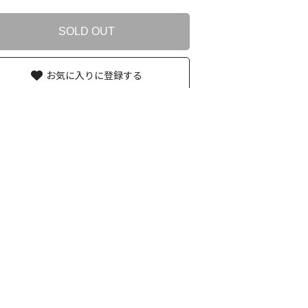
SOLD OUT
お気に入りに登録する
入荷通知
入荷があった場合にのみ再入荷をメールにてご案内いたします。
入荷のご案内メールをお送りする前に、再入荷商品が完売する場合もございます。
入荷をご希望のサイズを選択して再入荷通知の申込をしてください。