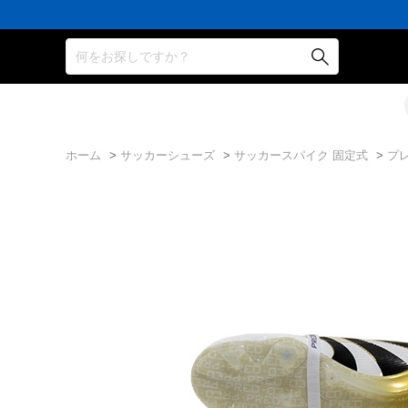
16,000
3,300
ポ
会
16,000
3,300
ポ
会
16,000
円
円
イ
員
円
円
イ
員
円
(税
(税
ン
の
(税
(税
ン
の
(税
何をお探しですか？
込)
込)
ト
方
込)
込)
ト
方
込)
以
以
還
に
以
以
還
に
以
上
上
元
は
上
上
元
は
上
で
で
率
お
で
で
率
お
で
シ
送
5％！
誕
シ
送
5％！
誕
シ
ュ
料
プ
生
ュ
料
プ
生
ュ
ー
無
レ
月
ー
無
レ
月
ー
ズ
料！
ミ
に
ズ
料！
ミ
に
ズ
ケ
ア
「10％OFF
ケ
ア
「10％OFF
ケ
ホーム
>
サッカーシューズ
>
サッカースパイク 固定式
>
プレ
ー
会
ク
ー
会
ク
ー
ス
員
ー
ス
員
ー
ス
プ
は
ポ
プ
は
ポ
プ
レ
7％
ン」
レ
7％
ン」
レ
ゼ
プ
ゼ
プ
ゼ
ン
レ
ン
レ
ン
ト！
ゼ
ト！
ゼ
ト！
ン
ン
ト！
ト！