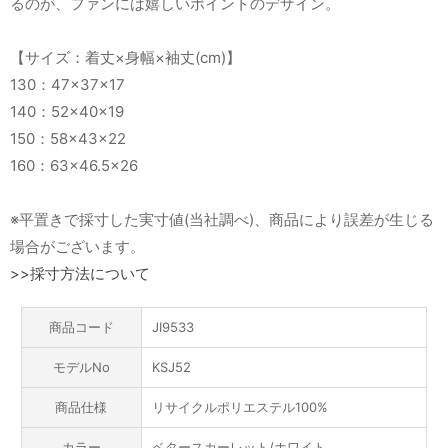
るのが、ファンには嬉しいポイントのデザイン。
【サイズ：着丈×身幅×袖丈(cm)】
130：47×37×17
140：52×40×19
150：58×43×22
160：63×46.5×26
※平置きで採寸した実寸値(当社調べ)、商品により誤差が生じる
場合がございます。
>>採寸方法について
商品コード
JI9533
モデルNo
KSJ52
商品仕様
リサイクルポリエステル100%
カラー
ベタースカーレット/ホワイト