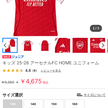
1
/
9
キッズ 25-26 アーセナルFC HOME ユニフォーム
4.6
（8）
レビューを見る
￥4,675
￥9,350
⇒
税込
サイズ選択
サイズについて
130
140
150
160