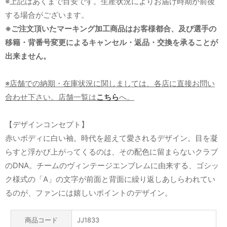
※上記はあくまで目安です。生産状況によりお届け時期が前後
する場合がございます。
※ご注文頂いたマーキング加工商品はお客様都合、及び選手の
移籍・背番号変更によるキャンセル・返品・交換を承ることが
出来ません。
※店舗での納期・在庫状況に関しましては、各店に直接お問い
合わせ下さい。店舗一覧は
こちら
へ。
【デザインコンセプト】
赤いボディに白い袖。時代を超えて愛されるデザイン。目を凝
らすと浮かび上がってくるのは、その配色に留まらないクラブ
のDNA。チームのヴィンテージエンブレムに由来する、ゴシッ
ク様式の「A」の文字が前面と背面に繰り返しあしらわれてい
るのが、ファンには嬉しいポイントのデザイン。
商品コード
JJ1833