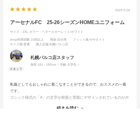
2025.5.29
アーセナルFC 25-26シーズンHOMEユニフォーム
サイズ：2XL
カラー：ベタースカーレット/ホワイト
shop利用回数
:10回以上
用途
:自分用
フィット感
:ややタイト
サイズ感
:普通
購入店舗
:札幌パルコ店
札幌パルコ店スタッフ
身長:
161～165cm
年齢:
大学生
私服としてもおしゃれに着こなすことができるので、おススメの一着
です。
ゴシック様式の「A」の文字が前面と背面にデザインされているのがポ
イント！
続きを読む
オーセンティック長袖なので、普段のサイズより大きめで着るのがい
いと思います。
参考になった
3
Like!
2