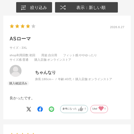
絞り込み
表示：新しい順
2026.6.27
ASローマ
サイズ：3XL
shop利用回数
:初回
用途
:自分用
フィット感
:ややゆったり
サイズ感
:普通
購入店舗
:オンラインストア
ちゃんなり
身長:
180cm～
年齢:
40代
購入店舗:
オンラインストア
良かったです。
参考になった
0
Like!
0