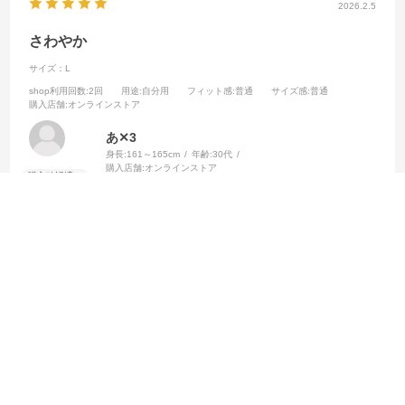
2026.2.5
さわやか
サイズ：L
shop利用回数
:2回
用途
:自分用
フィット感
:普通
サイズ感
:普通
購入店舗
:オンラインストア
あ✕3
身長:
161～165cm
年齢:
30代
購入店舗:
オンラインストア
さわやかな色合いが気に入っています
参考になった
0
Like!
0
2025.12.15
買って良かった
サイズ：L