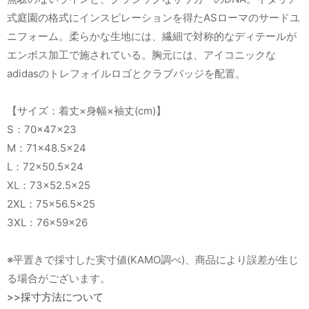
式庭園の格式にインスピレーションを得たASローマのサードユ
ニフォーム。柔らかな生地には、繊細で対称的なディテールが
エンボス加工で施されている。胸元には、アイコニックな
adidasのトレフォイルロゴとクラブバッジを配置。
【サイズ：着丈×身幅×袖丈(cm)】
S：70×47×23
M：71×48.5×24
L：72×50.5×24
XL：73×52.5×25
2XL：75×56.5×25
3XL：76×59×26
※平置きで採寸した実寸値(KAMO調べ)、商品により誤差が生じ
る場合がございます。
>>採寸方法について