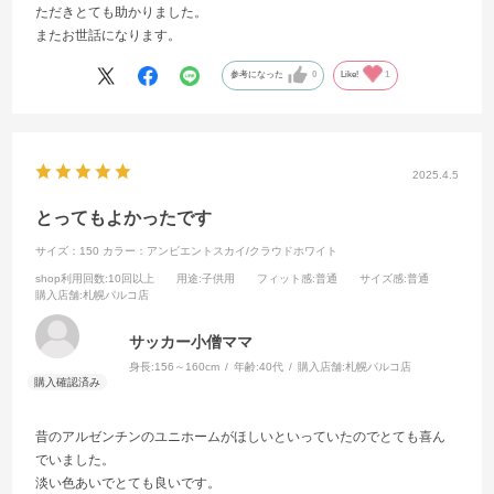
ただきとても助かりました。
またお世話になります。
参考になった
0
Like!
1
2025.4.5
とってもよかったです
サイズ：150
カラー：アンビエントスカイ/クラウドホワイト
shop利用回数
:10回以上
用途
:子供用
フィット感
:普通
サイズ感
:普通
購入店舗
:札幌パルコ店
サッカー小僧ママ
身長:
156～160cm
年齢:
40代
購入店舗:
札幌パルコ店
昔のアルゼンチンのユニホームがほしいといっていたのでとても喜ん
でいました。
淡い色あいでとても良いです。