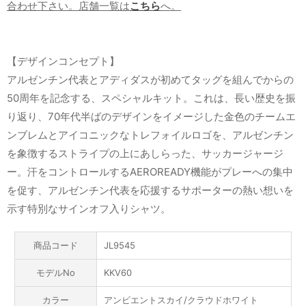
合わせ下さい。店舗一覧は
こちら
へ。
【デザインコンセプト】
アルゼンチン代表とアディダスが初めてタッグを組んでからの
50周年を記念する、スペシャルキット。これは、長い歴史を振
り返り、70年代半ばのデザインをイメージした金色のチームエ
ンブレムとアイコニックなトレフォイルロゴを、アルゼンチン
を象徴するストライプの上にあしらった、サッカージャージ
ー。汗をコントロールするAEROREADY機能がプレーへの集中
を促す、アルゼンチン代表を応援するサポーターの熱い想いを
示す特別なサインオフ入りシャツ。
商品コード
JL9545
モデルNo
KKV60
カラー
アンビエントスカイ/クラウドホワイト