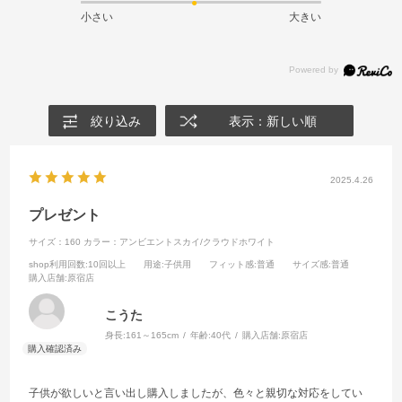
小さい
大きい
絞り込み
表示：新しい順
2025.4.26
プレゼント
サイズ：160
カラー：アンビエントスカイ/クラウドホワイト
shop利用回数
:10回以上
用途
:子供用
フィット感
:普通
サイズ感
:普通
購入店舗
:原宿店
こうた
身長:
161～165cm
年齢:
40代
購入店舗:
原宿店
子供が欲しいと言い出し購入しましたが、色々と親切な対応をしてい