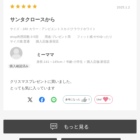
2025.1.2
サンタクロースから
サイズ：160
カラー：アンビエントスカイ/クラウドホワイト
shop利用回数
:3-5回
用途
:プレゼント用
フィット感
:ややゆったり
サイズ感
:普通
購入店舗
:新宿店
ミーママ
身長:
141～145cm
年齢:
小学生
購入店舗:
新宿店
クリスマスプレゼントに買いました。
とっても気に入っています
参考になった
0
Like!
0
もっと見る