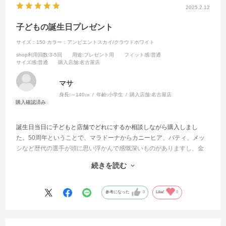
2025.2.12
子どもの誕生日プレゼント
サイズ：150
カラー：アンビエントスカイ/クラウドホワイト
shop利用回数
:3-5回
用途
:プレゼント用
フィット感
:普通
サイズ感
:普通
購入店舗
:名古屋店
マサ
身長:
～140㎝
年齢:
小学生
購入店舗:
名古屋店
誕生日当日に子どもと店舗でどれにするか相談しながら購入しまし
た。50周年ということで、マラドーナからカニーヒア、バティ、メッ
シなど歴代の選手が頭に思い浮かんで感慨深いものがありますし、金
の刺繍やアディダスの旧ロゴなど親世代にぐっと刺さるデザインでし
続きを読む
たが、子どももとても気に入ってます。ユニフォームとしての機能性
に加えて、シンプルで少しカジュアルなデザインなので、身体を動か
す場面だけでなく、普段も喜んで着ています。子どもがサイズアウト
参考になった
0
Like!
0
したら壁に飾りたくなるようなメモリアルな一着かなと思いました。
いい贈り物になったと思っています。