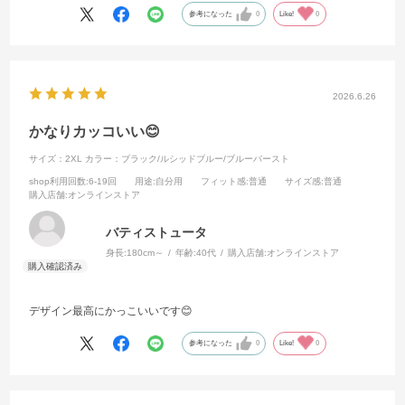
参考になった
0
Like!
0
2026.6.26
かなりカッコいい😊
サイズ：2XL
カラー：ブラック/ルシッドブルー/ブルーバースト
shop利用回数
:6-19回
用途
:自分用
フィット感
:普通
サイズ感
:普通
購入店舗
:オンラインストア
バティストュータ
身長:
180cm～
年齢:
40代
購入店舗:
オンラインストア
デザイン最高にかっこいいです😊
参考になった
0
Like!
0