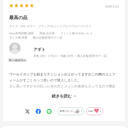
2026.6.23
最高の品
サイズ：2XL
カラー：ブラック/ルシッドブルー/ブルーバースト
shop利用回数
:初回
用途
:自分用
フィット感
:ややゆったり
サイズ感
:普通
購入店舗
:町田モディ店
アギト
身長:
166～170cm
年齢:
30代
購入店舗:
町田モディ店
ワールドカップも始まりテンションが上がってますがこの柄のユニフ
ォームがすごくカッコ良いので購入しました。
少し高いですがその払った分の方とメッシの名前も入ってるので満足
してます。
続きを読む
またKAMOさん利用します^_^
参考になった
1
Like!
0