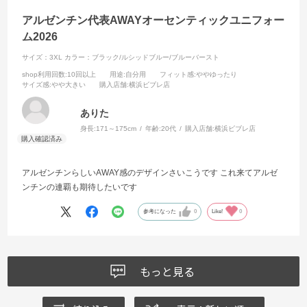
アルゼンチン代表AWAYオーセンティックユニフォー
ム2026
サイズ：3XL
カラー：ブラック/ルシッドブルー/ブルーバースト
shop利用回数
:10回以上
用途
:自分用
フィット感
:ややゆったり
サイズ感
:やや大きい
購入店舗
:横浜ビブレ店
ありた
身長:
171～175cm
年齢:
20代
購入店舗:
横浜ビブレ店
アルゼンチンらしいAWAY感のデザインさいこうです これ来てアルゼ
ンチンの連覇も期待したいです
参考になった
0
Like!
0
もっと見る