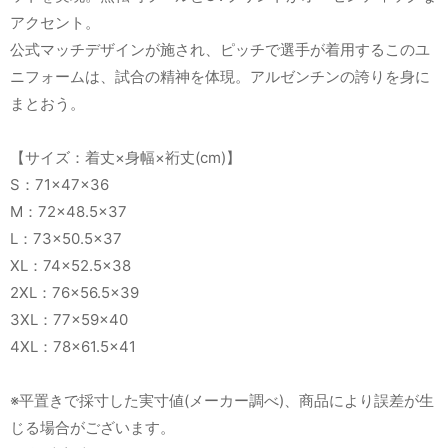
アクセント。
公式マッチデザインが施され、ピッチで選手が着用するこのユ
ニフォームは、試合の精神を体現。アルゼンチンの誇りを身に
まとおう。
【サイズ：着丈×身幅×裄丈(cm)】
S：71×47×36
M：72×48.5×37
L：73×50.5×37
XL：74×52.5×38
2XL：76×56.5×39
3XL：77×59×40
4XL：78×61.5×41
※平置きで採寸した実寸値(メーカー調べ)、商品により誤差が生
じる場合がございます。