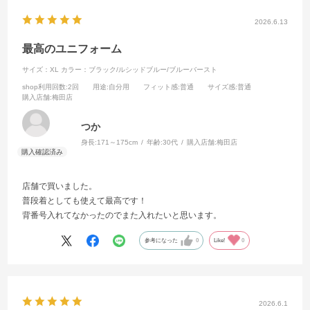
2026.6.13
最高のユニフォーム
サイズ：XL
カラー：ブラック/ルシッドブルー/ブルーバースト
shop利用回数
:2回
用途
:自分用
フィット感
:普通
サイズ感
:普通
購入店舗
:梅田店
つか
身長:
171～175cm
年齢:
30代
購入店舗:
梅田店
店舗で買いました。
普段着としても使えて最高です！
背番号入れてなかったのでまた入れたいと思います。
参考になった
0
Like!
0
2026.6.1