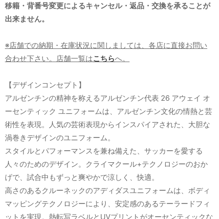
移籍・背番号変更によるキャンセル・返品・交換を承ることが
出来ません。
※店舗での納期・在庫状況に関しましては、各店に直接お問い
合わせ下さい。店舗一覧は
こちら
へ。
【デザインコンセプト】
アルゼンチンの精神を称えるアルゼンチン代表 26 アウェイ オ
ーセンティック ユニフォームは、アルゼンチン文化の情熱と芸
術性を表現。人気の芸術表現からインスパイアされた、大胆な
渦巻きデザインのユニフォーム。
スタイルとパフォーマンスを兼ね備えた、サッカーを愛する
人々のためのデザイン。クライマクール+テクノロジーのおか
げで、試合中もずっと爽やかで涼しく、快適。
高さのあるクルーネックのアディダスユニフォームは、ボディ
マッピングテクノロジーにより、安定感のあるテーラードフィ
ットを実現。熱転写ラベルとUVプリントがオーセンティックな