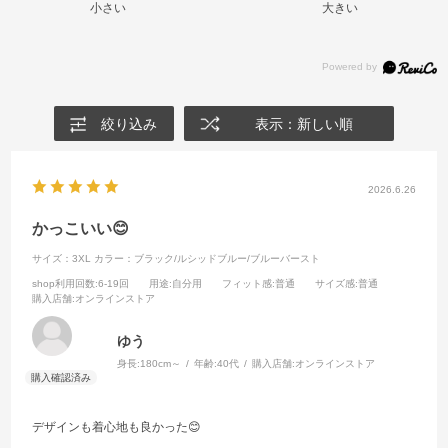
小さい
大きい
絞り込み
表示：新しい順
2026.6.26
かっこいい😊
サイズ：3XL
カラー：ブラック/ルシッドブルー/ブルーバースト
shop利用回数
:6-19回
用途
:自分用
フィット感
:普通
サイズ感
:普通
購入店舗
:オンラインストア
ゆう
身長:
180cm～
年齢:
40代
購入店舗:
オンラインストア
デザインも着心地も良かった😊