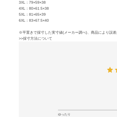
3XL：79×59×38
4XL：80×61.5×38
5XL：81×65×39
6XL：83×67.5×40
※平置きで採寸した実寸値(メーカー調べ)、商品により誤
>>採寸方法について
ゆったり