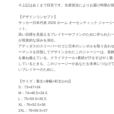
※上記はあくまで目安です。生産状況によりお届け時期が
【デザインコンセプト】
サッカー日本代表 2026 ホーム オーセンティック ジャ
ット。
高い目標を見据えるプレイヤーやファンのために作られた
が視覚的な深みを演出。
アディダスのスリーバーロゴと日本のシンボルを取り合わ
ーマンスを目指してデザインされたこのジャージーは、装
を兼ね備えている。クライマクール+素材が汗をすばやく吸
しているときも、このジャージーがあなたを未来につなげ
いプレイヤーのために。
【サイズ：着丈×身幅×裄丈(cm)】
S：73×47×34
M：74×48.5×34.5
L：75×50.5×35.5
XL：76×52.5×36
2XL：78×56.5×37