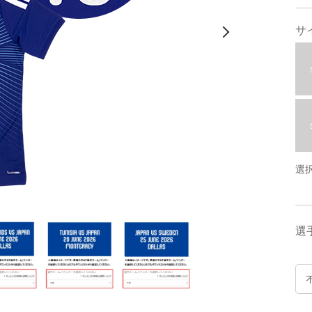
サ
選
選