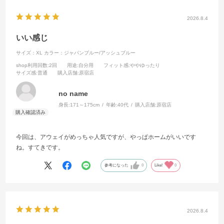
2026.8.4
いい感じ
サイズ：XL
カラー：ジャパンブルー/アッシュブルー
shop利用回数
:2回
用途
:自分用
フィット感
:ややゆったり
サイズ感
:普通
購入店舗
:原宿店
no name
身長:
171～175cm
年齢:
40代
購入店舗:
原宿店
今回は、アウェイがめっちゃ人気ですが、やっぱホームがいいです
ね。すてきです。
参考になった
0
Like!
0
2026.8.4