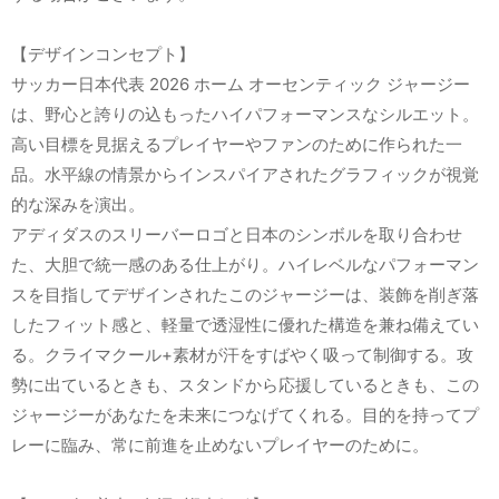
【デザインコンセプト】
サッカー日本代表 2026 ホーム オーセンティック ジャージー
は、野心と誇りの込もったハイパフォーマンスなシルエット。
高い目標を見据えるプレイヤーやファンのために作られた一
品。水平線の情景からインスパイアされたグラフィックが視覚
的な深みを演出。
アディダスのスリーバーロゴと日本のシンボルを取り合わせ
た、大胆で統一感のある仕上がり。ハイレベルなパフォーマン
スを目指してデザインされたこのジャージーは、装飾を削ぎ落
したフィット感と、軽量で透湿性に優れた構造を兼ね備えてい
る。クライマクール+素材が汗をすばやく吸って制御する。攻
勢に出ているときも、スタンドから応援しているときも、この
ジャージーがあなたを未来につなげてくれる。目的を持ってプ
レーに臨み、常に前進を止めないプレイヤーのために。