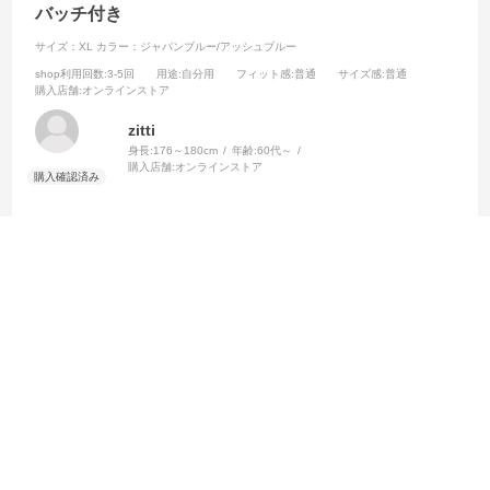
バッチ付き
サイズ：XL
カラー：ジャパンブルー/アッシュブルー
shop利用回数
:3-5回
用途
:自分用
フィット感
:普通
サイズ感
:普通
購入店舗
:オンラインストア
zitti
身長:
176～180cm
年齢:
60代～
購入店舗:
オンラインストア
限定のＷ杯バッチ付きオーセンティックを購入できて大満足です。
参考になった
0
Like!
0
2026.8.1
ゴールの記念
サイズ：XL
カラー：ジャパンブルー/アッシュブルー
shop利用回数
:2回
用途
:自分用
フィット感
:普通
サイズ感
:普通
購入店舗
:オンラインストア