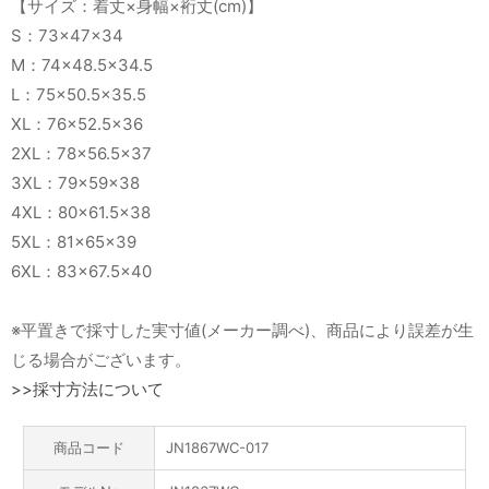
【サイズ：着丈×身幅×裄丈(cm)】
S：73×47×34
M：74×48.5×34.5
L：75×50.5×35.5
XL：76×52.5×36
2XL：78×56.5×37
3XL：79×59×38
4XL：80×61.5×38
5XL：81×65×39
6XL：83×67.5×40
※平置きで採寸した実寸値(メーカー調べ)、商品により誤差が生
じる場合がございます。
>>採寸方法について
商品コード
JN1867WC-017