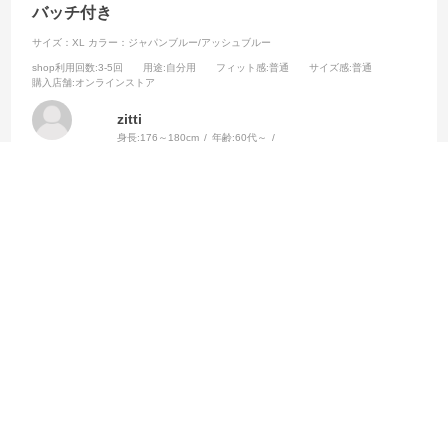
バッチ付き
サイズ：XL
カラー：ジャパンブルー/アッシュブルー
shop利用回数
:3-5回
用途
:自分用
フィット感
:普通
サイズ感
:普通
購入店舗
:オンラインストア
zitti
身長:
176～180cm
年齢:
60代～
購入店舗:
オンラインストア
限定のＷ杯バッチ付きオーセンティックを購入できて大満足です。
参考になった
0
Like!
0
2026.8.1
ゴールの記念
サイズ：XL
カラー：ジャパンブルー/アッシュブルー
shop利用回数
:2回
用途
:自分用
フィット感
:普通
サイズ感
:普通
購入店舗
:オンラインストア