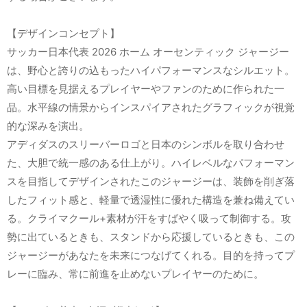
【デザインコンセプト】
サッカー日本代表 2026 ホーム オーセンティック ジャージー
は、野心と誇りの込もったハイパフォーマンスなシルエット。
高い目標を見据えるプレイヤーやファンのために作られた一
品。水平線の情景からインスパイアされたグラフィックが視覚
的な深みを演出。
アディダスのスリーバーロゴと日本のシンボルを取り合わせ
た、大胆で統一感のある仕上がり。ハイレベルなパフォーマン
スを目指してデザインされたこのジャージーは、装飾を削ぎ落
したフィット感と、軽量で透湿性に優れた構造を兼ね備えてい
る。クライマクール+素材が汗をすばやく吸って制御する。攻
勢に出ているときも、スタンドから応援しているときも、この
ジャージーがあなたを未来につなげてくれる。目的を持ってプ
レーに臨み、常に前進を止めないプレイヤーのために。