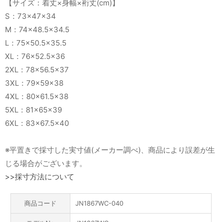
【サイズ：着丈×身幅×裄丈(cm)】
S：73×47×34
M：74×48.5×34.5
L：75×50.5×35.5
XL：76×52.5×36
2XL：78×56.5×37
3XL：79×59×38
4XL：80×61.5×38
5XL：81×65×39
6XL：83×67.5×40
※平置きで採寸した実寸値(メーカー調べ)、商品により誤差が生
じる場合がございます。
>>採寸方法について
商品コード
JN1867WC-040