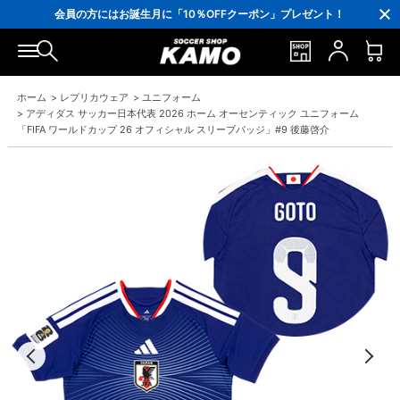
ポイント還元率5％！プレミア会員は7％
会員の方にはお誕生月に「10％OFFクーポン」プレゼント！
16,000円(税込)以上でシューズケースプレゼント！
3,300円(税込)以上で送料無料！
ホーム
>
レプリカウェア
>
ユニフォーム
>
アディダス サッカー日本代表 2026 ホーム オーセンティック ユニフォーム
「FIFA ワールドカップ 26 オフィシャル スリーブバッジ」#9 後藤啓介