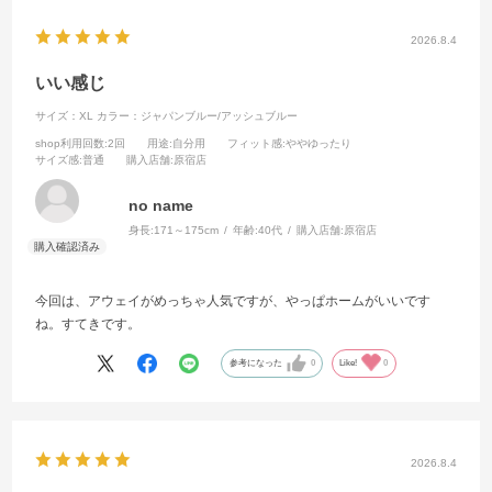
2026.8.4
いい感じ
サイズ：XL
カラー：ジャパンブルー/アッシュブルー
shop利用回数
:2回
用途
:自分用
フィット感
:ややゆったり
サイズ感
:普通
購入店舗
:原宿店
no name
身長:
171～175cm
年齢:
40代
購入店舗:
原宿店
今回は、アウェイがめっちゃ人気ですが、やっぱホームがいいです
ね。すてきです。
参考になった
0
Like!
0
2026.8.4