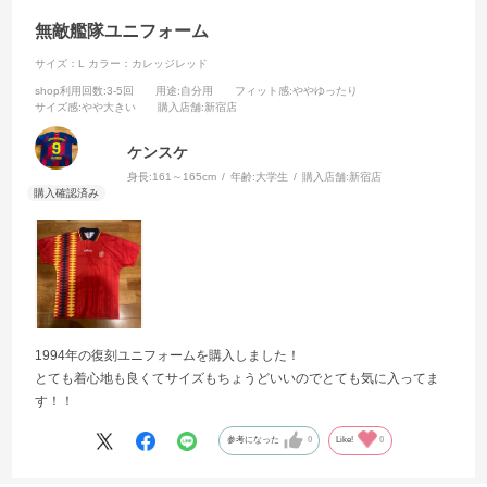
無敵艦隊ユニフォーム
サイズ：L
カラー：カレッジレッド
shop利用回数
:3-5回
用途
:自分用
フィット感
:ややゆったり
サイズ感
:やや大きい
購入店舗
:新宿店
ケンスケ
身長:
161～165cm
年齢:
大学生
購入店舗:
新宿店
1994年の復刻ユニフォームを購入しました！
とても着心地も良くてサイズもちょうどいいのでとても気に入ってま
す！！
参考になった
0
Like!
0