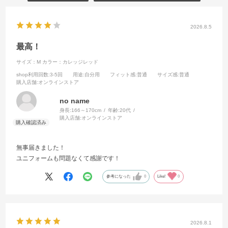
2026.8.5
最高！
サイズ：M
カラー：カレッジレッド
shop利用回数
:3-5回
用途
:自分用
フィット感
:普通
サイズ感
:普通
購入店舗
:オンラインストア
no name
身長:
166～170cm
年齢:
20代
購入店舗:
オンラインストア
無事届きました！
ユニフォームも問題なくて感謝です！
参考になった
0
Like!
0
2026.8.1