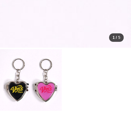
1
/
5