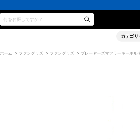
何をお探しですか？
カテゴリ
ホーム
>
ファングッズ
>
ファングッズ
>
プレーヤーズマフラーキーホルダー S