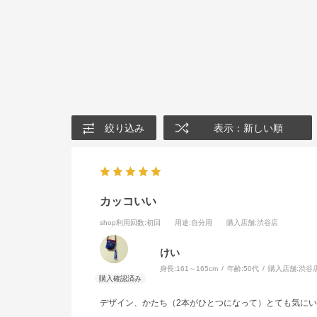
絞り込み
表示：新しい順
カッコいい
shop利用回数
:初回
用途
:自分用
購入店舗
:渋谷店
けい
身長:
161～165cm
年齢:
50代
購入店舗:
渋谷
デザイン、かたち（2本がひとつになって）とても気に