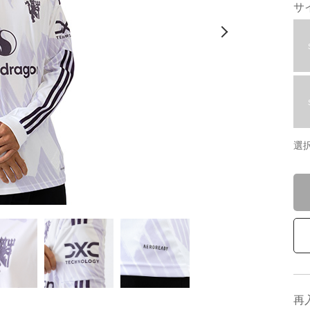
サ
選
再