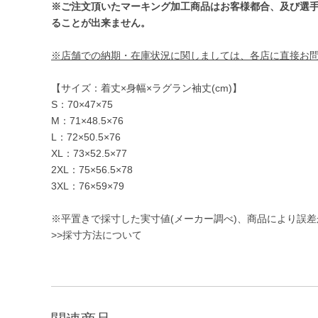
※ご注文頂いたマーキング加工商品はお客様都合、及び選
ることが出来ません。
※店舗での納期・在庫状況に関しましては、各店に直接お
【サイズ：着丈×身幅×ラグラン袖丈(cm)】
S：70×47×75
M：71×48.5×76
L：72×50.5×76
XL：73×52.5×77
2XL：75×56.5×78
3XL：76×59×79
※平置きで採寸した実寸値(メーカー調べ)、商品により誤
>>採寸方法について