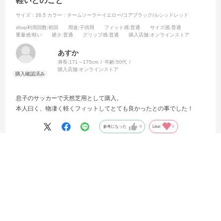
軽いとのこと
サイズ：26.5
カラー：チームソーラーイエロー/コアブラック/ルシッドレッド
shop利用回数
:初回
用途
:子供用
フィット感
:普通
サイズ感
:普通
重量感
:軽い
硬さ
:普通
グリップ感
:普通
購入店舗
:オンラインストア
あすか
身長:
171～175cm
年齢:
50代
購入店舗:
オンラインストア
息子のサッカーで天然芝用として購入。
本人曰く、物凄く軽くフィットしてとても良かったとの事でした！
参考になった
0
Like!
0
2026.4.9
素晴らしい
サイズ：26.5
カラー：シルバーメタリック/ブラック/グレースリー