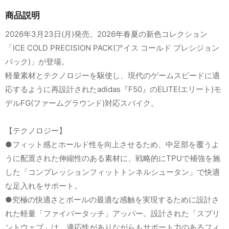
商品説明
2026年3月23日(月)発売。2026年春夏の新色コレクション
「ICE COLD PRECISION PACK(アイス コールド プレシジョン
パック)」が登場。
軽量素材とテクノロジーを駆使し、現代のゲームスピードに適
応するように再設計されたadidas『F50』のELITE(エリート)モ
デルFG(ファームグラウンド)対応スパイク。
【テクノロジー】
●フィット感とホールド性を向上させるため、中足部を覆うよ
うに配置された伸縮性のある素材に、戦略的にTPUで補強を施
した「コンプレッションフィットトンネルシュータン」で快適
な足入れをサポート。
●究極の快適さとボールの最適な感触を実現するために設計さ
れた軽量「ファイバータッチ」アッパー。設計された「スプリ
ントウェブ」は、適応性がありながらもサポート力のあるフィ