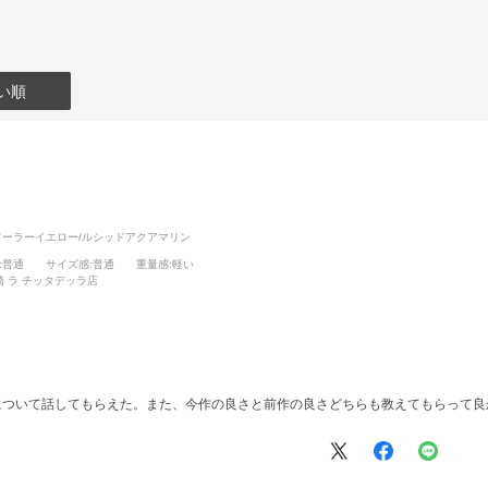
い順
ソーラーイエロー/ルシッドアクアマリン
:普通
サイズ感
:普通
重量感
:軽い
崎 ラ チッタデッラ店
とについて話してもらえた。また、今作の良さと前作の良さどちらも教えてもらって良