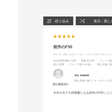
絞り込み
表示：新し
前作のF50
サイズ：25.5
カラー：ルシッドレイブルー/チーム
shop利用回数
:3-5回
用途
:自分用
フィット感
硬さ
:普通
グリップ感
:やや強い
購入店舗
:川
no name
購入店舗:
川崎 ラ チッタデッラ店
今作が出て今回廃盤になる前作のF50こ