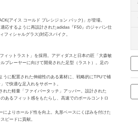
N PACK(アイス コールド プレシジョン パック)」が登場。
するように再設計されたadidas『F50』のジャパン仕
アーティフィシャルグラス)対応スパイク。
クロフィットラスト」を採用。アディダスと日本の匠「大森敏
ールプレーヤーに向けて開発された足型（ラスト）。足の
。
ように配置された伸縮性のある素材に、戦略的にTPUで補
ン」で快適な足入れをサポート。
された軽量「ファイバータッチ」アッパー。設計された
力のあるフィット感をもたらし、高速でのボールコントロ
ーによりホールド性を向上。丸形ベースにくぼみを付けた
なスピードに貢献。