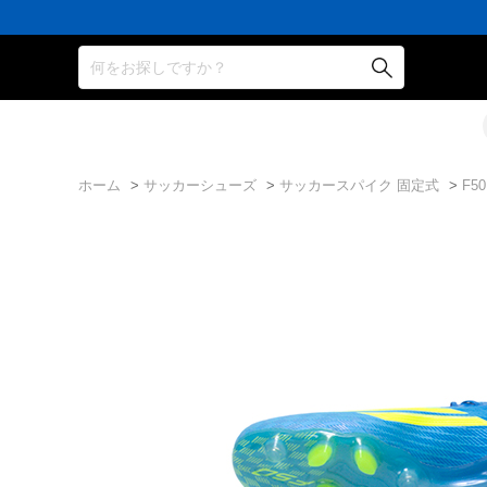
何をお探しですか？
ホーム
>
サッカーシューズ
>
サッカースパイク 固定式
>
F50