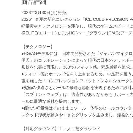
商品詳細
2026年3月30日(月)発売。
2026年春夏の新色コレクション「ICE COLD PRECISIO
軽量素材とテクノロジーを駆使し、現代のゲームスピードに適応
様ELITE(エリート)モデルHG(ハードグラウンド)/AG(
【テクノロジー】
●HG/AGモデルには、日本で開発された「ジャパンマイ
明氏」のコラボレーションによって現代の日本のフットボ
形状を忠実に再現し、360°のフィット感、素足感覚を追求
●フィット感とホールド性を向上させるため、中足部を覆う
強を施した「コンプレッションフィットトンネルシュータ
●究極の快適さとボールの最適な感触を実現するために設計
「スプリントウェブ」は、適応性がありながらもサポート
ールに最適な感触を提供します。
●優れた軽量性はそのままにソール一体型のヒールカウンタ
スタッド形状が動きやすさとグリップを生み出し、爆発的
【対応グラウンド】土・人工芝グラウンド