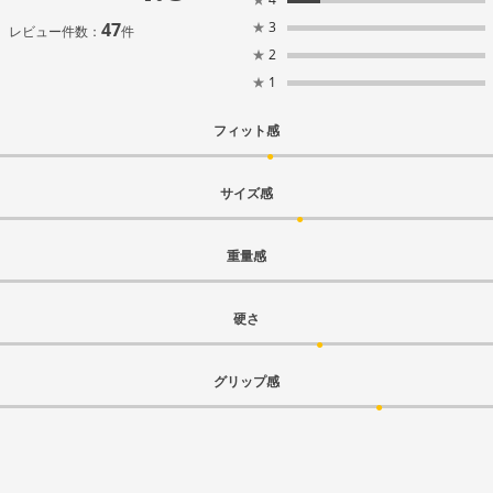
47
★
3
レビュー件数：
件
★
2
★
1
フィット感
サイズ感
重量感
硬さ
グリップ感