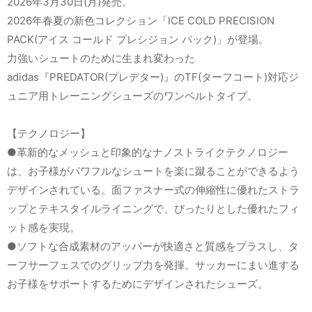
2026年3月30日(月)発売。
2026年春夏の新色コレクション「ICE COLD PRECISION
PACK(アイス コールド プレシジョン パック)」が登場。
力強いシュートのために生まれ変わった
adidas『PREDATOR(プレデター)』のTF(ターフコート)対応ジ
ュニア用トレーニングシューズのワンベルトタイプ。
【テクノロジー】
●革新的なメッシュと印象的なナノストライクテクノロジー
は、お子様がパワフルなシュートを楽に蹴ることができるよう
デザインされている。面ファスナー式の伸縮性に優れたストラ
ップとテキスタイルライニングで、ぴったりとした優れたフィ
ット感を実現。
●ソフトな合成素材のアッパーが快適さと質感をプラスし、タ
ーフサーフェスでのグリップ力を発揮。サッカーにまい進する
お子様をサポートするためにデザインされたシューズ。