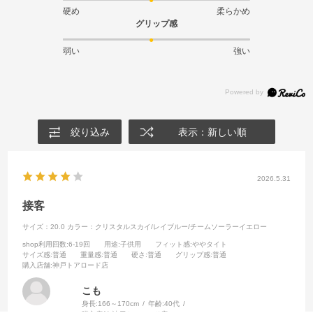
硬め
柔らかめ
グリップ感
弱い
強い
絞り込み
表示：新しい順
2026.5.31
接客
サイズ：20.0
カラー：クリスタルスカイ/レイブルー/チームソーラーイエロー
shop利用回数
:6-19回
用途
:子供用
フィット感
:ややタイト
サイズ感
:普通
重量感
:普通
硬さ
:普通
グリップ感
:普通
購入店舗
:神戸トアロード店
こも
身長:
166～170cm
年齢:
40代