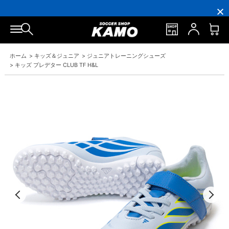
円
円
イ
員
円
円
(税
(税
ン
の
(税
(税
込)
込)
ト
方
込)
込)
以
以
還
に
以
以
上
上
元
は
上
上
で
で
率
お
で
で
シ
送
5％！
誕
シ
送
ュ
料
プ
生
ュ
料
ホーム
>
キッズ＆ジュニア
>
ジュニアトレーニングシューズ
ー
無
レ
月
ー
無
ズ
料！
ミ
に
ズ
料！
>
キッズ プレデター CLUB TF H&L
ケ
ア
「10％OFF
ケ
ー
会
ク
ー
ス
員
ー
ス
プ
は
ポ
プ
レ
7％
ン」
レ
ゼ
プ
ゼ
ン
レ
ン
ト！
ゼ
ト！
ン
ト！