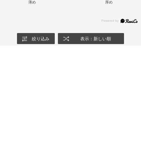
薄め
厚め
絞り込み
表示：新しい順
2026.7.25
ｽﾍﾟｲﾝ代表 ORIGINALS ｼｮｰﾂ
サイズ：4XL
カラー：チームカレッジバーガンディ
shop利用回数
:3-5回
用途
:自分用
フィット感
:普通
サイズ感
:普通
厚み
:普通
購入店舗
:名古屋店
としお
身長:
176～180cm
年齢:
50代
購入店舗:
名古屋店
ポケットにチャックがあって、使いやすい