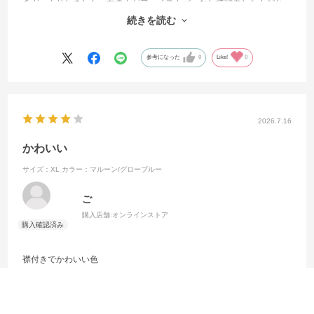
きガッカリしました。女の人がフェイスカバーなしで試着したんだと
思うけど、すごく不愉快でした
続きを読む
洗濯して汚れは落ちました 商品自体はとても気に入ってます
参考になった
0
Like!
0
2026.7.16
かわいい
サイズ：XL
カラー：マルーン/グローブルー
ご
購入店舗:
オンラインストア
襟付きでかわいい色
細めなので大きめを買うのもあり
参考になった
0
Like!
0