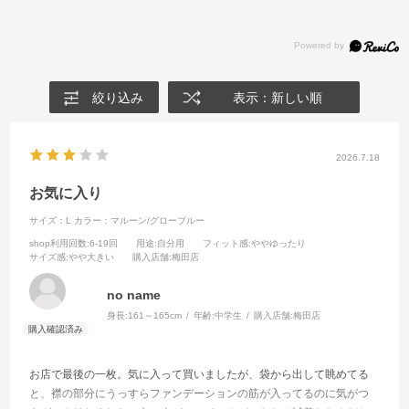
絞り込み
表示：新しい順
2026.7.18
お気に入り
サイズ：L
カラー：マルーン/グローブルー
shop利用回数
:6-19回
用途
:自分用
フィット感
:ややゆったり
サイズ感
:やや大きい
購入店舗
:梅田店
no name
身長:
161～165cm
年齢:
中学生
購入店舗:
梅田店
お店で最後の一枚。気に入って買いましたが、袋から出して眺めてる
と、襟の部分にうっすらファンデーションの筋が入ってるのに気がつ