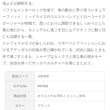
地よさが調和する。
ソフトなインターロック生地で、体の動きに寄り添うレギュラ
ーフィット。ミッドライズのウエストバンドとドローコードク
ロージャーが特徴で、思いどおりに調節できるしっかりとした
着心地だから、カジュアルに過ごす日にもアクティブに動く日
にも活躍する一着。
トレフォイルロゴがあしらわれ、スポーツとファッションにお
けるアディダスの伝統が受け継がれている。試合に臨むときも
外で過ごすときも、シャープなルックスと楽な着心地をキー
プ。自信を持ってサッカーカルチャーを身にまとおう。
商品コード
JZ6306
モデルNo
WK488
商品仕様
ポリエステル70% / コットン30%
カラー
ブラック