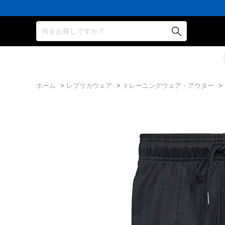
円
円
イ
員
円
円
イ
員
円
(税
(税
ン
の
(税
(税
ン
の
(税
込)
込)
ト
方
込)
込)
ト
方
込)
以
以
還
に
以
以
還
に
以
上
上
元
は
上
上
元
は
上
何をお探しですか？
で
で
率
お
で
で
率
お
で
シ
送
5％！
誕
シ
送
5％！
誕
シ
ュ
料
プ
生
ュ
料
プ
生
ュ
ー
無
レ
月
ー
無
レ
月
ー
ズ
料！
ミ
に
ズ
料！
ミ
に
ズ
ケ
ア
「10％OFF
ケ
ア
「10％OFF
ケ
ー
会
ク
ー
会
ク
ー
ス
員
ー
ス
員
ー
ス
ホーム
>
レプリカウェア
>
トレーニングウェア・アウター
>
プ
は
ポ
プ
は
ポ
プ
レ
7％
ン」
レ
7％
ン」
レ
ゼ
プ
ゼ
プ
ゼ
ン
レ
ン
レ
ン
ト！
ゼ
ト！
ゼ
ト！
ン
ン
ト！
ト！