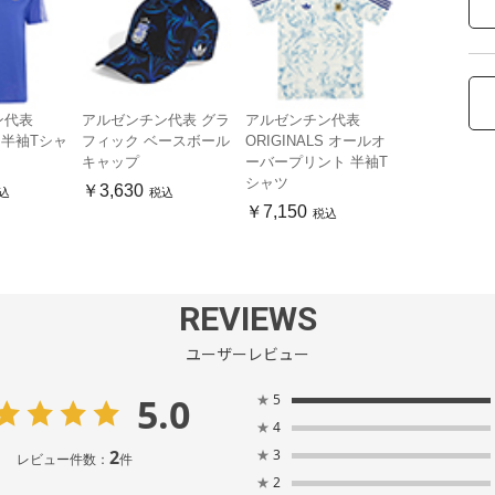
ン代表
アルゼンチン代表 グラ
アルゼンチン代表
S 半袖Tシャ
フィック ベースボール
ORIGINALS オールオ
キャップ
ーバープリント 半袖T
シャツ
￥3,630
込
税込
￥7,150
税込
REVIEWS
ユーザーレビュー
5.0
★
5
★
4
2
★
3
レビュー件数：
件
★
2