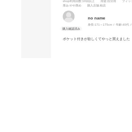
shop利用回数
:10回以上
用途
:自分用
フィッ
厚み
:やや厚め
購入店舗
:柏店
no name
身長:
171～175cm
年齢:
40代
ポケット付きが欲しくてやっと買えました
この商品の全てのレビューを見る