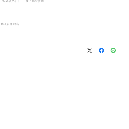
ト感
:ややタイト
サイズ感
:普通
購入店舗:
柏店
絞り込み
表示：新しい順