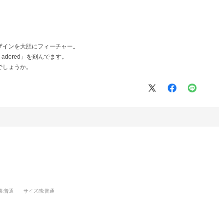
ザインを大胆にフィーチャー。
 adored」を刻んでます。
でしょうか。
感
:普通
サイズ感
:普通