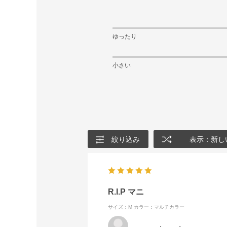
ゆったり
小さい
絞り込み
表示：新し
R.I.P マニ
サイズ：M
カラー：マルチカラー