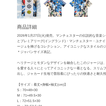
商品詳細
2026年1月27日(火)発売。マンチェスターの伝説的な音
とプレミアリーグ(イングランド)・マンチェスター・ユナ
ージュを捧げるコレクション。アイコニックなスタイルの
＊ジャパンサイズ表記。
ヘリテージとモダンなデザインを融合したこのジャージは
を愛する人々にとってアイコニックな一着となる。スリムフ
出し、ジャカード生地で普段着にぴったりの快適さと耐久
【サイズ：着丈×身幅×袖丈(cm)】
S：70×48×30
M：71×49.5×30
L：72×51.5×30