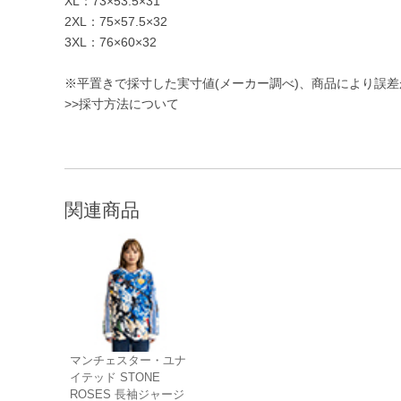
XL：73×53.5×31
2XL：75×57.5×32
3XL：76×60×32
※平置きで採寸した実寸値(メーカー調べ)、商品により誤
>>採寸方法について
関連商品
マンチェスター・ユナ
イテッド STONE
ROSES 長袖ジャージ