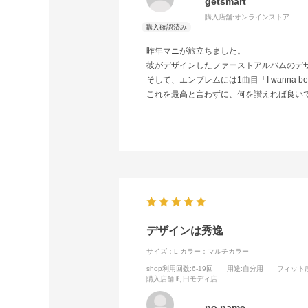
getsmart
購入店舗:
オンラインストア
昨年マニが旅立ちました。
彼がデザインしたファーストアルバムのデ
そして、エンブレムには1曲目「I wanna be
これを最高と言わずに、何を讃えれば良い
デザインは秀逸
サイズ：L
カラー：マルチカラー
shop利用回数
:6-19回
用途
:自分用
フィット
購入店舗
:町田モディ店
no name