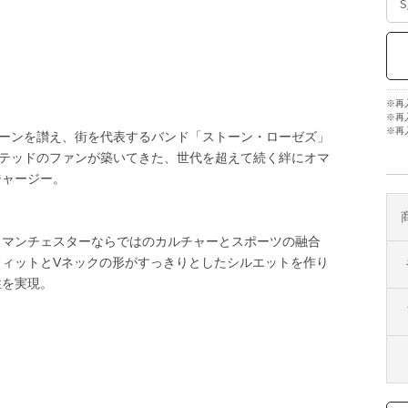
※再
※再
※再
楽シーンを讃え、街を代表するバンド「ストーン・ローゼズ」
イテッドのファンが築いてきた、世代を超えて続く絆にオマ
ジャージー。
、マンチェスターならではのカルチャーとスポーツの融合
ィットとVネックの形がすっきりとしたシルエットを作り
性を実現。