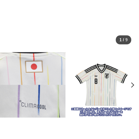
1
/
9