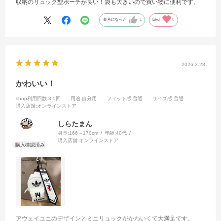
収納のリュック型ポーチが良い！袋も大きいので買い物に便利です。
参考になった
1
Like!
0
2026.3.28
かわいい！
shop利用回数
:3-5回
用途
:自分用
フィット感
:普通
サイズ感
:普通
購入店舗
:オンラインストア
しらたまん
身長:
166～170cm
年齢:
40代
購入店舗:
オンラインストア
アウェイユニのデザインとミニリュックがかわいくて大満足です。