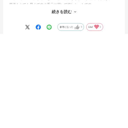
発送もとても早くてすぐ手元に届いて嬉しかったです。
好きな選手の背番号を自分でつけて、ユニフォームのノベルティと共
続きを読む
にカバンに付けて持ち歩いてます。
参考になった
3
Like!
2
2026.3.28
リュック型収納バッグは可愛いのだけれど
サル
購入店舗:
オンラインストア
ショップさんの対応はとても早くて、丁寧に包装して頂き、ありがた
かったです。
商品に対しては写真で見て可愛いと思い購入しましたが、中のエコバ
ッグが思っていたのより薄くて…
続きを読む