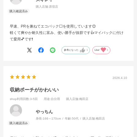
購入店舗:
原宿店
早速、PRを兼ねてエコバック⬜️を使用しています😊
軽くて爽やか耐久性に富み、使い勝手が抜群です👍️マイバックに付け
て愛用💕です❗
参考になった
1
Like!
1
2026.4.10
収納ポーチがかわいい
shop利用回数
:3-5回
用途
:自分用
購入店舗
:梅田店
やっちん
身長:
166～170cm
年齢:
50代
購入店舗:
梅田店