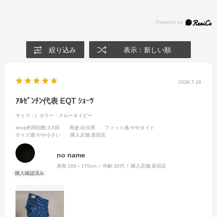
絞り込み
表示：新しい順
2026.7.26
ｱﾙｾﾞﾝﾁﾝ代表 EQT ｼｮｰﾂ
サイズ：L
カラー：クルーネイビー
shop利用回数
:3-5回
用途
:自分用
フィット感
:ややタイト
サイズ感
:やや小さい
購入店舗
:原宿店
no name
身長:
166～170cm
年齢:
30代
購入店舗:
原宿店