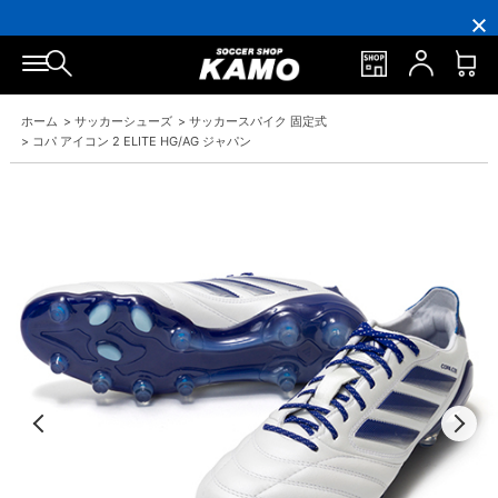
円
円
イ
員
円
円
(税
(税
ン
の
(税
(税
込)
込)
ト
方
込)
込)
以
以
還
に
以
以
上
上
元
は
上
上
で
で
率
お
で
で
シ
送
5％！
誕
シ
送
ュ
料
プ
生
ュ
料
ホーム
>
サッカーシューズ
>
サッカースパイク 固定式
ー
無
レ
月
ー
無
ズ
料！
ミ
に
ズ
料！
>
コパ アイコン 2 ELITE HG/AG ジャパン
ケ
ア
「10％OFF
ケ
ー
会
ク
ー
ス
員
ー
ス
プ
は
ポ
プ
レ
7％
ン」
レ
ゼ
プ
ゼ
ン
レ
ン
ト！
ゼ
ト！
ン
ト！