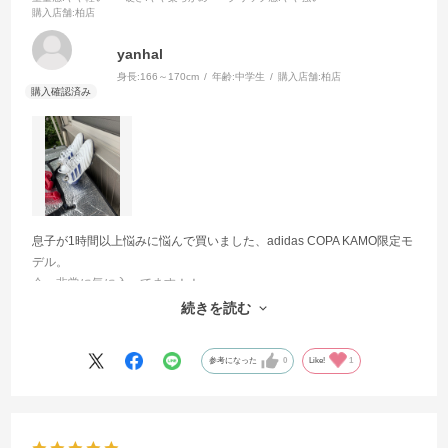
購入店舗
:柏店
yanhal
身長:
166～170cm
年齢:
中学生
購入店舗:
柏店
息子が1時間以上悩みに悩んで買いました、adidas COPA KAMO限定モ
デル。
今、非常に気に入ってます！！
これを履いて昨日は練習試合活躍出来たと喜んでおりました^ ^
続きを読む
宝物のようにお手入れもしっかりやっております。
参考になった
0
Like!
1