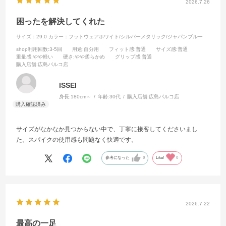
2026.7.26
困ったを解決してくれた
サイズ：29.0
カラー：フットウェアホワイト/シルバーメタリック/ジャパンブルー
shop利用回数
:3-5回
用途
:自分用
フィット感
:普通
サイズ感
:普通
重量感
:やや軽い
硬さ
:やや柔らかめ
グリップ感
:普通
購入店舗
:広島パルコ店
ISSEI
身長:
180cm～
年齢:
30代
購入店舗:
広島パルコ店
サイズがなかなか見つからない中で、丁寧に接客してくださいまし
た。スパイクの使用感も問題なく快適です。
参考になった
0
Like!
0
2026.7.22
最高の一足