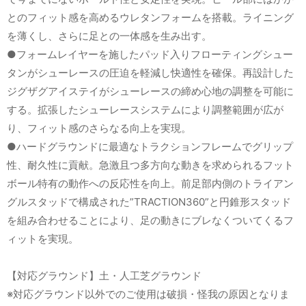
とのフィット感を高めるウレタンフォームを搭載。ライニング
を薄くし、さらに足との一体感を生み出す。
●フォームレイヤーを施したパッド入りフローティングシュー
タンがシューレースの圧迫を軽減し快適性を確保。再設計した
ジグザグアイステイがシューレースの締め心地の調整を可能に
する。拡張したシューレースシステムにより調整範囲が広が
り、フィット感のさらなる向上を実現。
●ハードグラウンドに最適なトラクションフレームでグリップ
性、耐久性に貢献。急激且つ多方向な動きを求められるフット
ボール特有の動作への反応性を向上。前足部内側のトライアン
グルスタッドで構成された”TRACTION360”と円錐形スタッド
を組み合わせることにより、足の動きにブレなくついてくるフ
ィットを実現。
【対応グラウンド】土・人工芝グラウンド
※対応グラウンド以外でのご使用は破損・怪我の原因となりま