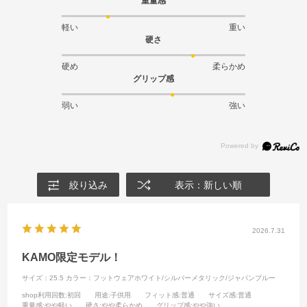
重量感
軽い
重い
硬さ
硬め
柔らかめ
グリップ感
弱い
強い
絞り込み
表示：新しい順
2026.7.31
KAMO限定モデル！
サイズ：25.5
カラー：フットウェアホワイト/シルバーメタリック/ジャパンブルー
shop利用回数
:初回
用途
:子供用
フィット感
:普通
サイズ感
:普通
重量感
:やや軽い
硬さ
:やや柔らかめ
グリップ感
:やや強い