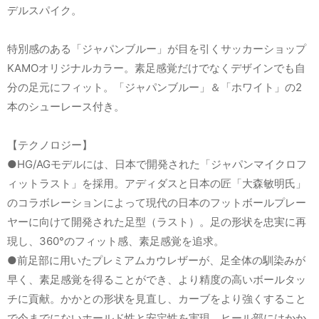
デルスパイク。
特別感のある「ジャパンブルー」が目を引くサッカーショップ
KAMOオリジナルカラー。素足感覚だけでなくデザインでも自
分の足元にフィット。「ジャパンブルー」＆「ホワイト」の2
本のシューレース付き。
【テクノロジー】
●HG/AGモデルには、日本で開発された「ジャパンマイクロフ
ィットラスト」を採用。アディダスと日本の匠「大森敏明氏」
のコラボレーションによって現代の日本のフットボールプレー
ヤーに向けて開発された足型（ラスト）。足の形状を忠実に再
現し、360°のフィット感、素足感覚を追求。
●前足部に用いたプレミアムカウレザーが、足全体の馴染みが
早く、素足感覚を得ることができ、より精度の高いボールタッ
チに貢献。かかとの形状を見直し、カーブをより強くすること
で今までにないホールド性と安定性を実現。ヒール部にはかか