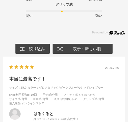
グリップ感
弱い
強い
絞り込み
表示：新しい順
2026.7.25
本当に最高です！
サイズ：25.0
カラー：ゼロメタリック/ダークブルー/ルシッドレイブルー
shop利用回数
:6-19回
用途
:自分用
フィット感
:ややゆったり
サイズ感
:普通
重量感
:普通
硬さ
:やや柔らかめ
グリップ感
:普通
購入店舗
:オンラインストア
はるくると
身長:
166～170cm
年齢:
高校生
購入店舗:
オンラインストア