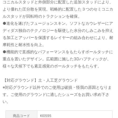
コニカルスタッドと外側部分に配置した追加スタッドにより、
より優れた圧分散を実現。戦略的に配置した３つのセミコニカ
ルスタッドが回転時のトラクションを確保。
●進化を遂げたフュージョンスキン。ソフトなカウレザーにア
ディダス独自のテクノロジーを駆使した水分のしみこみを抑え
る加工とアッパーを保護するレイヤーの組み合わせにより、耐
摩耗性と耐水性を向上。
●機能的で直感的なパフォーマンスをもたらすボールタッチに
重点を置いたデザイン。広範囲に施した3Dハプティックが、
様々な天候下でも素足感覚のボールタッチをもたらす。
【対応グラウンド】土・人工芝グラウンド
※対応グラウンド以外でのご使用は破損・怪我の原因となりま
す。ご使用のグラウンドに適したシューズをお買い求め下さ
い。
商品コード
KI0595