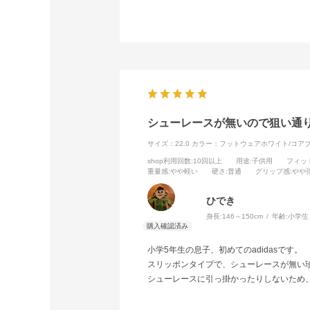
シューレースが無いので狙い通
サイズ：22.0
カラー：フットウェアホワイト/コア
shop利用回数
:10回以上
用途
:子供用
フィッ
重量感
:やや軽い
硬さ
:普通
グリップ感
:やや
ひでき
身長:
146～150cm
年齢:
小学生
小学5年生の息子、初めてのadidasです。
スリッポンタイプで、シューレースが無い
シューレースに引っ掛かったりしないため