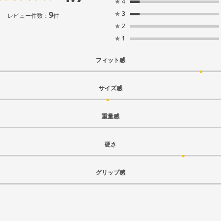
★
4
9
★
3
レビュー件数：
件
★
2
★
1
フィット感
サイズ感
重量感
硬さ
グリップ感