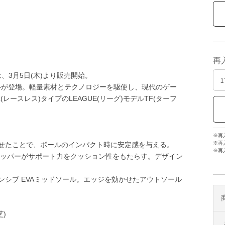
再
は、3月5日(木)より販売開始。
ーモデルが登場。軽量素材とテクノロジーを駆使し、現代のゲー
(レースレス)タイプのLEAGUE(リーグ)モデルTF(ターフ
※再
※再
せたことで、ボールのインパクト時に安定感を与える。
※再
アッパーがサポート力をクッション性をもたらす。デザイン
シブ EVAミッドソール。エッジを効かせたアウトソール
)