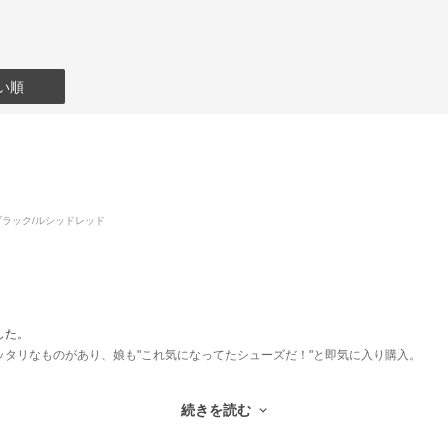
い順
ブラック/ルシッドレッド
した。
タリなものがあり、娘も"これ気になってたシューズだ！"と即気に入り購入。
地味なストレスであったシューズケースに入れた時の紐の絡み、、ノーストレス❣️
続きを読む
います。ありがとうございます。