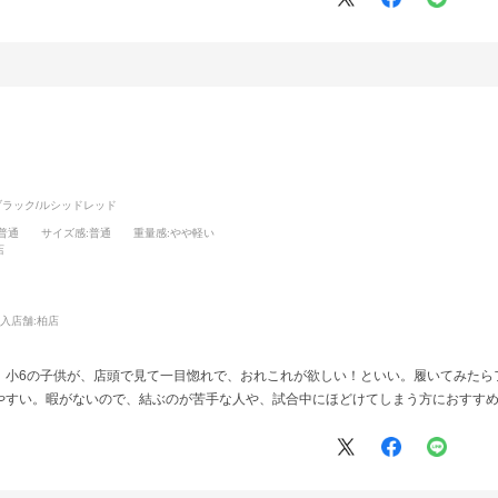
ブラック/ルシッドレッド
:普通
サイズ感
:普通
重量感
:やや軽い
店
入店舗:
柏店
、小6の子供が、店頭で見て一目惚れで、おれこれが欲しい！といい。履いてみたら
やすい。暇がないので、結ぶのが苦手な人や、試合中にほどけてしまう方におすす