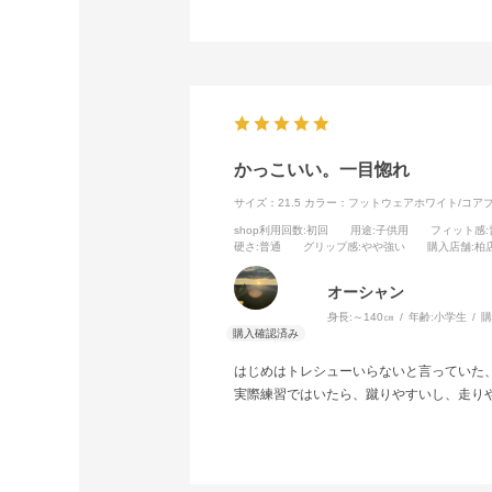
かっこいい。一目惚れ
サイズ：21.5
カラー：フットウェアホワイト/コア
shop利用回数
:初回
用途
:子供用
フィット感
硬さ
:普通
グリップ感
:やや強い
購入店舗
:柏
オーシャン
身長:
～140㎝
年齢:
小学生
購
はじめはトレシューいらないと言っていた
実際練習ではいたら、蹴りやすいし、走り