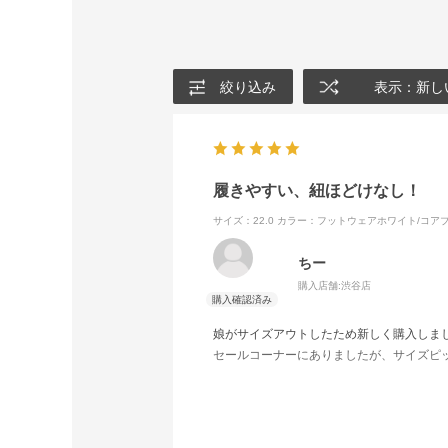
絞り込み
表示：新し
履きやすい、紐ほどけなし！
サイズ：22.0
カラー：フットウェアホワイト/コア
ちー
購入店舗:
渋谷店
娘がサイズアウトしたため新しく購入しま
セールコーナーにありましたが、サイズピッ
試合中の紐のほどけの心配もありませんし、
良い商品が購入できて嬉しいです。
いつもKAMOショップにはお世話になって