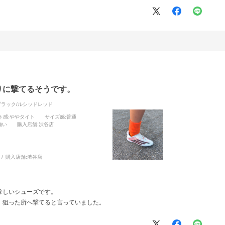
りに撃てるそうです。
ブラック/ルシッドレッド
ト感
:ややタイト
サイズ感
:普通
強い
購入店舗
:渋谷店
購入店舗:
渋谷店
珍しいシューズです。
、狙った所へ撃てると言っていました。