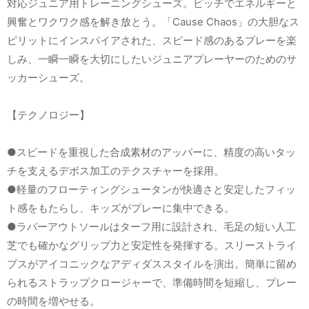
対応ジュニア用トレーニングシューズ。ピッチでエネルギーと
興奮とワクワク感を解き放とう。「Cause Chaos」の大胆なス
ピリットにインスパイアされた、スピード感のあるプレーを楽
しみ、一瞬一瞬を大切にしたいジュニアプレーヤーのためのサ
ッカーシューズ。
【テクノロジー】
●スピードを重視した合成素材のアッパーに、精度の高いタッ
チを支えるデボス加工のテクスチャーを採用。
●軽量のフローティングシュータンが快適さと安定したフィッ
ト感をもたらし、キッズがプレーに集中できる。
●ラバーアウトソールはターフ用に設計され、毛足の短い人工
芝でも確かなグリップ力と安定性を発揮する。スリーストライ
プスがアイコニックなアディダススタイルを演出。簡単に留め
られるストラップクロージャーで、準備時間を短縮し、プレー
の時間を増やせる。