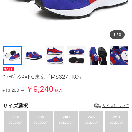
1
/
9
ﾆｭｰﾊﾞﾗﾝｽ×FC東京『MS327TKO』
￥9,240
￥13,200
⇒
税込
サイズ選択
サイズについて
230
235
240
245
250
SOLDOUT
SOLDOUT
SOLDOUT
SOLDOUT
SOLDOUT