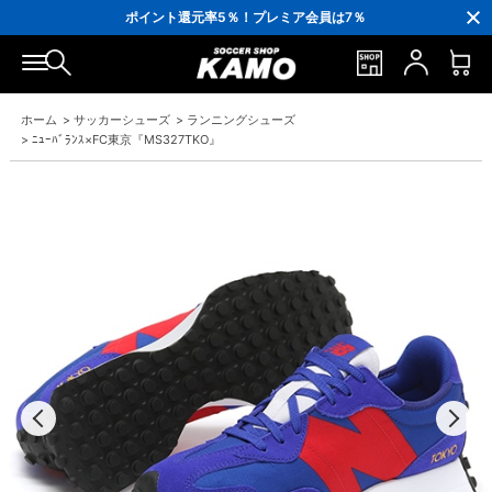
3,300円(税込)以上で送料無料！
ポイント還元率5％！プレミア会員は7％
会員の方にはお誕生月に「10％OFFクーポン」プレゼント！
16,000円(税込)以上でシューズケースプレゼント！
3,300円(税込)以上で送料無料！
ホーム
>
サッカーシューズ
>
ランニングシューズ
>
ﾆｭｰﾊﾞﾗﾝｽ×FC東京『MS327TKO』