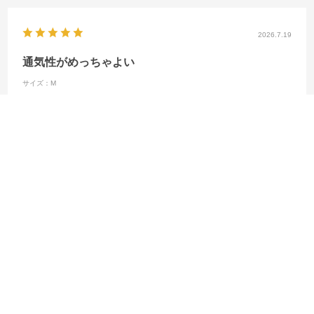
2026.7.19
通気性がめっちゃよい
サイズ：M
shop利用回数
:初回
用途
:子供用
フィット感
:ややゆったり
サイズ感
:やや大きい
購入店舗
:新宿店
ちみ
購入店舗:
新宿店
運動時に汗をかくが速乾性が感動！
参考になった
0
Like!
0
絞り込み
表示：新しい順