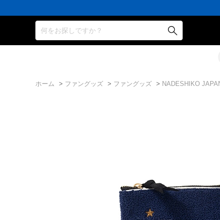
何をお探しですか？
ホーム
>
ファングッズ
>
ファングッズ
>
NADESHIKO JA