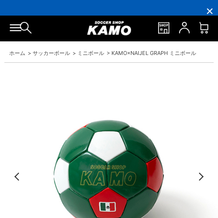
16,000
3,300
ポ
会
16,000
3,300
円
円
イ
員
円
円
(税
(税
ン
の
(税
(税
込)
込)
ト
方
込)
込)
以
以
還
に
以
以
上
上
元
は
上
上
で
で
率
お
で
で
ホーム
>
サッカーボール
>
ミニボール
>
KAMO×NAIJEL GRAPH ミニボール
シ
送
5％！
誕
シ
送
ュ
料
プ
生
ュ
料
ー
無
レ
月
ー
無
ズ
料！
ミ
に
ズ
料！
ケ
ア
「10％OFF
ケ
ー
会
ク
ー
ス
員
ー
ス
プ
は
ポ
プ
レ
7％
ン」
レ
ゼ
プ
ゼ
ン
レ
ン
ト！
ゼ
ト！
ン
ト！