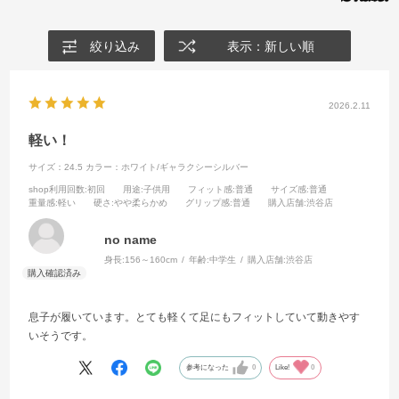
絞り込み
表示：新しい順
2026.2.11
軽い！
サイズ：24.5
カラー：ホワイト/ギャラクシーシルバー
shop利用回数
:初回
用途
:子供用
フィット感
:普通
サイズ感
:普通
重量感
:軽い
硬さ
:やや柔らかめ
グリップ感
:普通
購入店舗
:渋谷店
no name
身長:
156～160cm
年齢:
中学生
購入店舗:
渋谷店
息子が履いています。とても軽くて足にもフィットしていて動きやす
いそうです。
参考になった
0
Like!
0