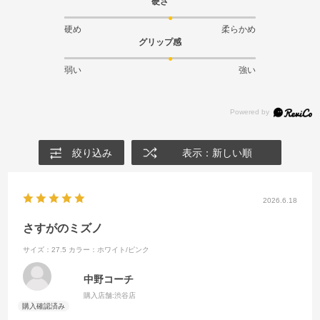
硬さ
硬め
柔らかめ
グリップ感
弱い
強い
絞り込み
表示：新しい順
2026.6.18
さすがのミズノ
サイズ：27.5
カラー：ホワイト/ピンク
中野コーチ
購入店舗:
渋谷店