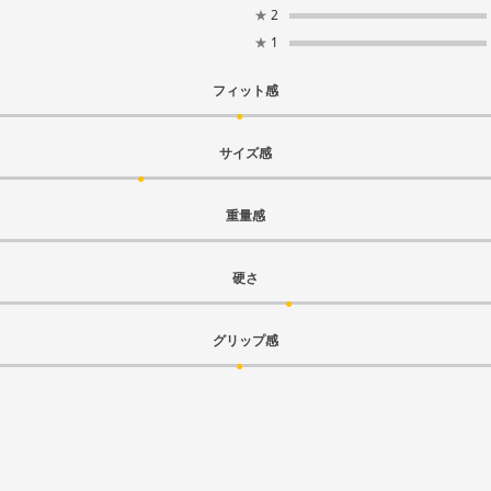
★
2
★
1
フィット感
サイズ感
重量感
硬さ
グリップ感