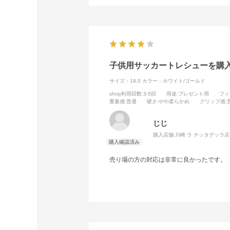
子供用サッカートレシューを購
サイズ：19.0
カラー：ホワイト/ゴールド
shop利用回数
:3-5回
用途
:プレゼント用
フィ
重量感
:普通
硬さ
:やや柔らかめ
グリップ感
:
じじ
購入店舗:
川崎 ラ チッタデッラ店
売り場の方の対応は非常に良かったです。