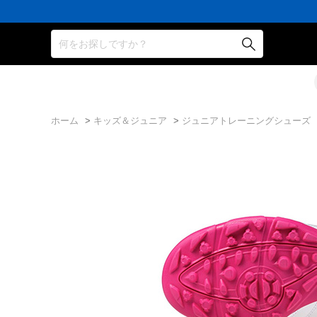
円
円
イ
員
円
円
イ
員
円
(税
(税
ン
の
(税
(税
ン
の
(税
込)
込)
ト
方
込)
込)
ト
方
込)
以
以
還
に
以
以
還
に
以
何をお探しですか？
上
上
元
は
上
上
元
は
上
で
で
率
お
で
で
率
お
で
シ
送
5％！
誕
シ
送
5％！
誕
シ
ュ
料
プ
生
ュ
料
プ
生
ュ
ー
無
レ
月
ー
無
レ
月
ー
ズ
料！
ミ
に
ズ
料！
ミ
に
ズ
ケ
ア
「10％OFF
ケ
ア
「10％OFF
ケ
ー
会
ク
ー
会
ク
ー
ス
員
ー
ス
員
ー
ス
ホーム
>
キッズ＆ジュニア
>
ジュニアトレーニングシューズ
プ
は
ポ
プ
は
ポ
プ
レ
7％
ン」
レ
7％
ン」
レ
ゼ
プ
ゼ
プ
ゼ
ン
レ
ン
レ
ン
ト！
ゼ
ト！
ゼ
ト！
ン
ン
ト！
ト！