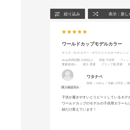
絞り込み
表示：新し
ワールドカップモデルカラー
サイズ：21.0
カラー：ホワイト/イエロー/オレンジ
shop利用回数
:10回以上
用途
:子供用
フィッ
重量感
:軽い
硬さ
:普通
グリップ感
:普通
ワタナベ
身長:
～140㎝
年齢:
小学生
購
子供が履きやすいとリピートしているモデ
ワールドカップのモデルの子供用カラーら
紐だけ変えています！