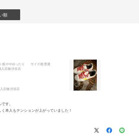
い順
ト感
:ややゆったり
サイズ感
:普通
購入店舗
:渋谷店
入店舗:
渋谷店
ルです。
しく本人もテンションが上がっていました！