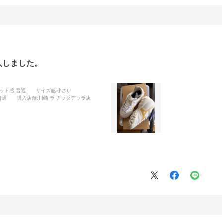
入しました。
ット感
:普通
サイズ感
:小さい
普通
購入店舗
:川崎 ラ チッタデッラ店