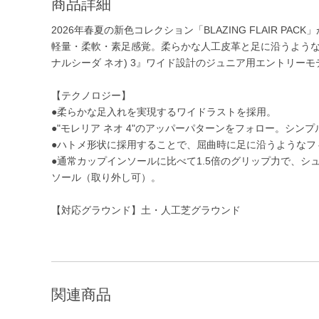
商品詳細
2026年春夏の新色コレクション「BLAZING FLAIR PACK
軽量・柔軟・素足感覚。柔らかな人工皮革と足に沿うようなワイド
ナルシーダ ネオ) 3』ワイド設計のジュニア用エントリー
【テクノロジー】
●柔らかな足入れを実現するワイドラストを採用。
●"モレリア ネオ 4"のアッパーパターンをフォロー。シ
●ハトメ形状に採用することで、屈曲時に足に沿うようなフ
●通常カップインソールに比べて1.5倍のグリップ力で、シューズ
ソール（取り外し可）。
【対応グラウンド】土・人工芝グラウンド
関連商品