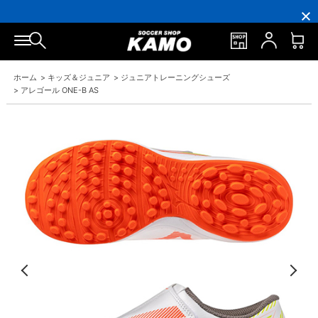
16,000
3,300
ポ
会
16,000
3,300
円
円
イ
員
円
円
(税
(税
ン
の
(税
(税
込)
込)
ト
方
込)
込)
以
以
還
に
以
以
上
上
元
は
上
上
で
で
率
お
で
で
シ
送
5％！
誕
シ
送
ホーム
>
キッズ＆ジュニア
>
ジュニアトレーニングシューズ
ュ
料
プ
生
ュ
料
ー
無
レ
月
ー
無
>
アレゴール ONE-B AS
ズ
料！
ミ
に
ズ
料！
ケ
ア
「10％OFF
ケ
ー
会
ク
ー
ス
員
ー
ス
プ
は
ポ
プ
レ
7％
ン」
レ
ゼ
プ
ゼ
ン
レ
ン
ト！
ゼ
ト！
ン
ト！