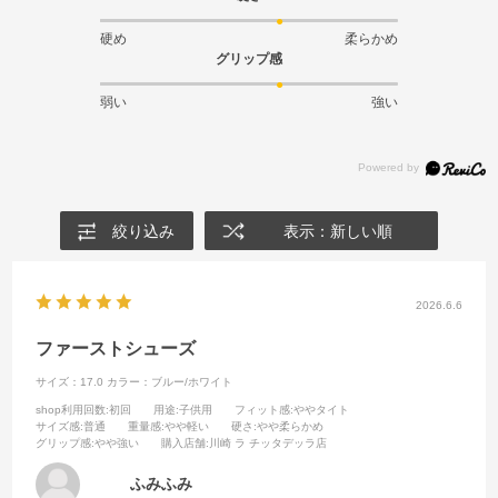
硬め
柔らかめ
グリップ感
弱い
強い
絞り込み
表示：新しい順
2026.6.6
ファーストシューズ
サイズ：17.0
カラー：ブルー/ホワイト
shop利用回数
:初回
用途
:子供用
フィット感
:ややタイト
サイズ感
:普通
重量感
:やや軽い
硬さ
:やや柔らかめ
グリップ感
:やや強い
購入店舗
:川崎 ラ チッタデッラ店
ふみふみ