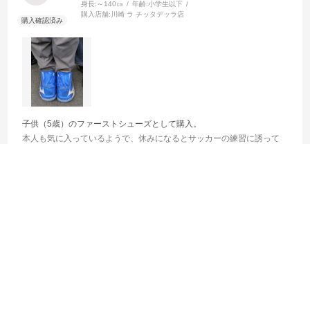
身長:
～140㎝
年齢:
小学生以下
購入店舗:
川崎 ラ チッタデッラ店
子供（5歳）のファーストシューズとして購入。
本人も気に入っているようで、休みになるとサッカーの練習に誘って
きます。履き心地もいいようで、サッカーシューズ特有の幅の狭さも
感じていないようです。耐久性はこれから見ていくことになります
続きを読む
が、現状は大満足の一足です。
参考になった
0
Like!
0
2026.5.17
かっこよかった！