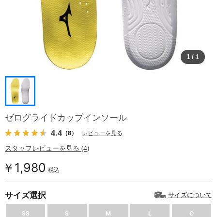
1
/
1
ゼログライドカップインソール
4.4
（8）
レビューを見る
スタッフレビューを見る (4)
￥1,980
税込
サイズ選択
サイズについて
SS
S
M
L
O