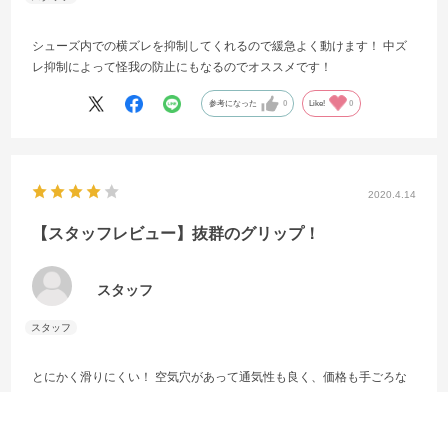
シューズ内での横ズレを抑制してくれるので緩急よく動けます！ 中ズ
レ抑制によって怪我の防止にもなるのでオススメです！
参考になった
0
Like!
0
2020.4.14
【スタッフレビュー】抜群のグリップ！
スタッフ
とにかく滑りにくい！ 空気穴があって通気性も良く、価格も手ごろな
ので スパイクと同時購入でクオリティーUPが出来る！
参考になった
0
Like!
0