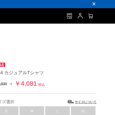
R4 カジュアルTシャツ
￥4,081
,830
⇒
税込
イズ選択
サイズについて
S
M
L
XL