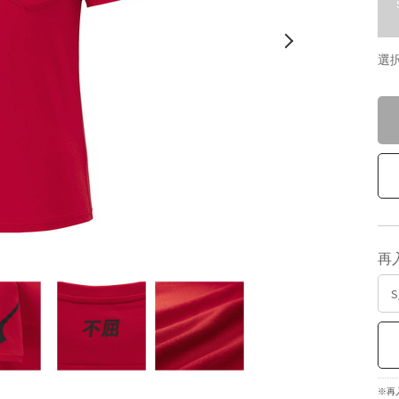
選
再
※再