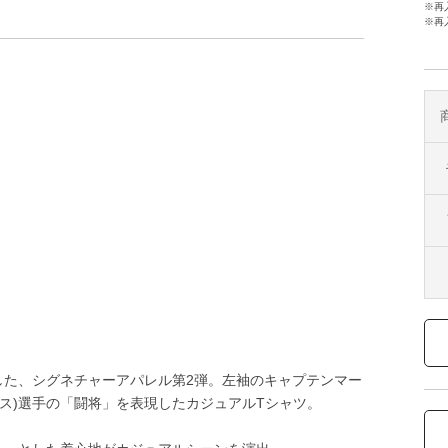
※再
※再
を表現した、シグネチャーアパレル第2弾。左袖のキャプテンマー
・ラモス)選手の「闘将」を表現したカジュアルTシャツ。