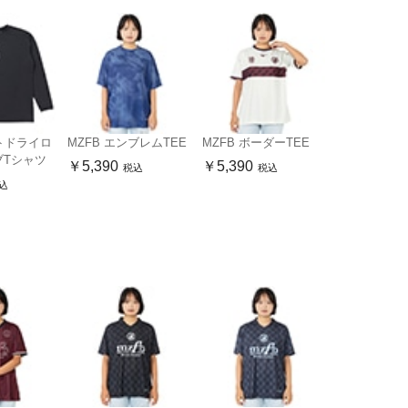
フトドライロ
MZFB エンブレムTEE
MZFB ボーダーTEE
ブTシャツ
￥5,390
￥5,390
税込
税込
込