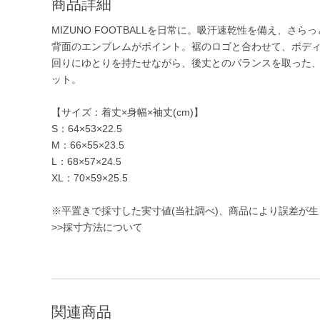
商品詳細
MIZUNO FOOTBALLを日常に。吸汗速乾性を備え、さ
背面のエンブレムがポイント。裾のロゴと合わせて、ボデ
回りにゆとりを持たせながら、後丈とのバランスを取った
ット。
【サイズ：着丈×身幅×袖丈(cm)】
S：64×53×22.5
M：66×55×23.5
L：68×57×24.5
XL：70×59×25.5
※平置きで採寸した実寸値(当社調べ)、商品により誤差が
>>採寸方法について
関連商品