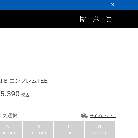
ZFB エンブレムTEE
5,390
税込
イズ選択
サイズについて
S
M
L
XL
SOLDOUT
SOLDOUT
SOLDOUT
SOLDOUT