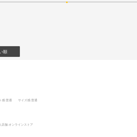
い順
ト感
:普通
サイズ感
:普通
入店舗:
オンラインストア