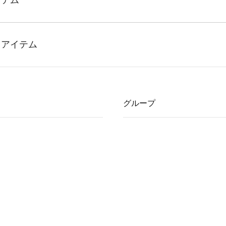
グループ
JSP
ESTADIO
FOOT BALLERS