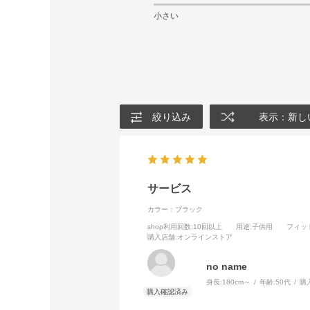
小さい
絞り込み
表示：新し
サービス
カラー：ブラック
shop利用回数
:10回以上
用途
:子供用
フィッ
購入店舗
:オンラインストア
no name
身長:
180cm～
年齢:
50代
購