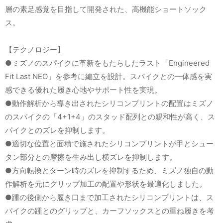
層の素足感覚を目指して開発された、高機能ショートソック
ス。
【テクノロジー】
●ミズノのスパイクに革新をもたらしたラスト「Engineered
Fit Last NEO」を参考に編立を設計。スパイクとの一体感を実
感できる優れた履き心地やサポート性を実現。
●動作解析から導き出されたシリコンプリントの配置はミズノ
のスパイクの「4+1+4」のスタッド配列との親和性が高く、ス
パイクとのズレを抑制します。
●適切な位置と面積で施されたシリコンプリントが甲とシュー
タン部分との摩擦を生み出し横ズレを抑制します。
●方向転換とターン時のズレを抑制するため、ミズノ独自の動
作解析を元にグリップ加工の配置や形状を最適化しました。
●踵の後側から履き口まで加工されたシリコンプリントは、ス
パイクの踵とのグリップと、カーフソックスとの重ね履きを考