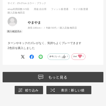
サイズ：25-27cm
カラー：ブラック
shop利用回数
:3-5回
用途
:自分用
フィット感
:普通
サイズ感
:普通
購入店舗
:梅田店
やまやま
身長:
180cm～
年齢:
50代
購入店舗:
梅田店
ターンやキックのズレがなく、気持ちよくプレーできます
2色目を購入しました
参考になった
0
Like!
0
もっと見る
絞り込み
表示：新しい順