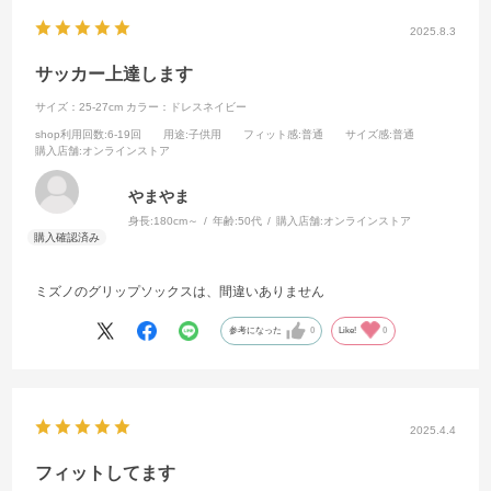
2025.8.3
サッカー上達します
サイズ：25-27cm
カラー：ドレスネイビー
shop利用回数
:6-19回
用途
:子供用
フィット感
:普通
サイズ感
:普通
購入店舗
:オンラインストア
やまやま
身長:
180cm～
年齢:
50代
購入店舗:
オンラインストア
ミズノのグリップソックスは、間違いありません
参考になった
0
Like!
0
2025.4.4
フィットしてます