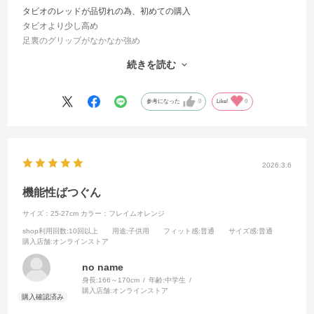
タビオのレッドが品切れの為、初めての購入
タビオより少し高め
足裏のグリップがなかなか強め
部屋のフローリングで歩くとキュッキュッと音が鳴ってちょっと楽し
続きを読む
い
指先の強さがあればいいなと思いつつ使用中です
参考になった
0
Like!
0
2026.3.6
機能性ばつぐん
サイズ：25-27cm
カラー：フレイムオレンジ
shop利用回数
:10回以上
用途
:子供用
フィット感
:普通
サイズ感
:普通
購入店舗
:オンラインストア
no name
身長:
166～170cm
年齢:
中学生
購入店舗:
オンラインストア