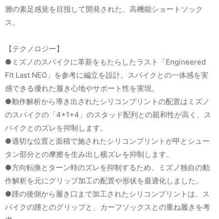
層の素足感覚を目指して開発された、高機能ショートソック
ス。
【テクノロジー】
●ミズノのスパイクに革新をもたらしたラスト「Engineered
Fit Last NEO」を参考に編立を設計。スパイクとの一体感を実
感できる優れた履き心地やサポート性を実現。
●動作解析から導き出されたシリコンプリントの配置はミズノ
のスパイクの「4+1+4」のスタッド配列との親和性が高く、ス
パイクとのズレを抑制します。
●適切な位置と面積で施されたシリコンプリントが甲とシュー
タン部分との摩擦を生み出し横ズレを抑制します。
●方向転換とターン時のズレを抑制するため、ミズノ独自の動
作解析を元にグリップ加工の配置や形状を最適化しました。
●踵の後側から履き口まで加工されたシリコンプリントは、ス
パイクの踵とのグリップと、カーフソックスとの重ね履きを考