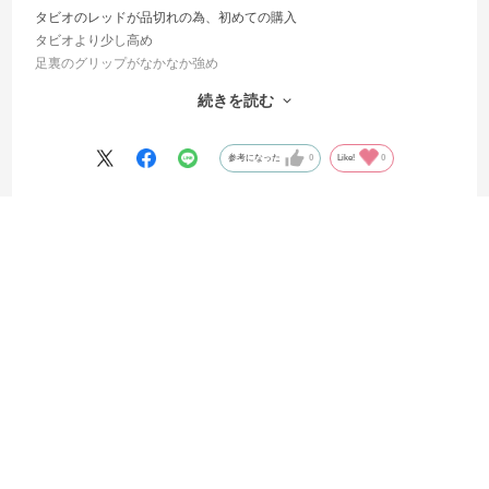
タビオのレッドが品切れの為、初めての購入
タビオより少し高め
足裏のグリップがなかなか強め
部屋のフローリングで歩くとキュッキュッと音が鳴ってちょっと楽し
続きを読む
い
指先の強さがあればいいなと思いつつ使用中です
参考になった
0
Like!
0
2026.3.6
機能性ばつぐん
サイズ：25-27cm
カラー：フレイムオレンジ
shop利用回数
:10回以上
用途
:子供用
フィット感
:普通
サイズ感
:普通
購入店舗
:オンラインストア
no name
身長:
166～170cm
年齢:
中学生
購入店舗:
オンラインストア