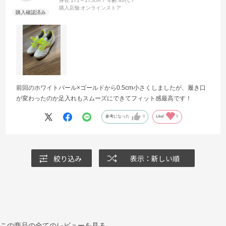
身長:
171～175cm
年齢:
40代
購入店舗:
オンラインストア
前回のホワイトパール×ゴールドから0.5cm小さくしましたが、履き口
が変わったのか足入れもスムーズにできてフィット感最高です！
参考になった
0
Like!
0
絞り込み
表示：新しい順
この商品の全てのレビューを見る