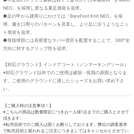
NEO」を採用し更なる素足感覚を追求。
●足の甲から踵周りにかけては「BareFoot Knit NEO」を採
用。履き口周りのパターンを見直し、より足に沿うようなニッ
ト形状を追求。
●母指球部には高密度なラバー意匠を配置することで、360°全
方向に対するグリップ性を追求。
【対応グラウンド】インドアコート（ノンマーキングソール）
※対応グラウンド以外でのご使用は破損・怪我の原因となりま
す。ご使用のグラウンドに適したシューズをお買い求め下さ
い。
【ご購入時の注意事項！】
※こちらの商品は数量限定につきお一人様1点までのご購入とさせて
頂きます。
※転売目的でのご購入は固くお断りしております。弊社の調査基準
で転売目的と疑われるご注文につきましてはキャンセルとさせてい