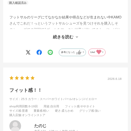
フットサルのリーグにてなかなか結果や得点などが生まれない中KAMO
さんでこれだ！っというフットサルシューズを見つけそれを購入しそ
のシューズでの初戦で1ゴールをマークし結果が付いてきた。やっぱり
なにかの縁があったのかもしれない。これからもKAMOさんで自分に合
続きを読む
ったシューズを購入したいと考えている。ありがとうございました！
参考になった
0
Like!
0
2026.6.18
フィット感！！
サイズ：25.5
カラー：スーパーホワイトパール/オレンジ/イエロー
shop利用回数
:6-19回
用途
:自分用
フィット感
:ややタイト
サイズ感
:普通
重量感
:軽い
硬さ
:柔らかめ
グリップ感
:強い
購入店舗
:オンラインストア
たのじ