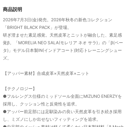
商品説明
2026年7月3日(金)発売。2026年秋冬の新色コレクション
「BRIGHT BLACK PACK」が登場。
研ぎ澄ませた素足感覚。天然皮革とニットが融合した、素足感
覚β。「MORELIA NEO SALA(モレリア ネオ サラ)」の「β(ベー
タ)」モデル日本製IN(インドアコート)対応トレーニングシュー
ズ。
【アッパー素材】合成皮革×天然皮革×ニット
【テクノロジー】
●フルレングス仕様のミッドソール全面にMIZUNO ENERZYを
採用し、クッション性と反発性を追求。
●アッパー前足部には足馴染みの良い天然皮革を引き続き採用
し、ミズノにしか出せないフィッティングを追求。
●中足部のメッシュ素材は軽くて柔らかい日本製材料「β Mesh