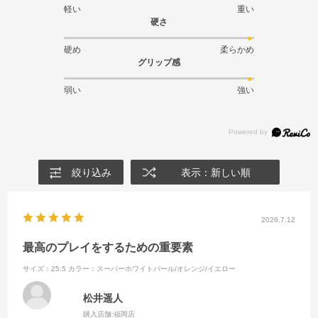
軽い
重い
硬さ
硬め
柔らかめ
グリップ感
弱い
強い
絞り込み
表示：新しい順
2026.7.12
最高のプレイをするための重要素
サイズ：25.5
カラー：スーパーホワイトパール/オレンジ/イエロー
松井遥人
購入店舗:
福岡店